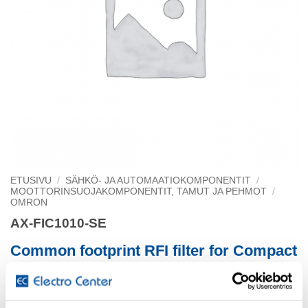
ETUSIVU
/
SÄHKÖ- JA AUTOMAATIOKOMPONENTIT
/
MOOTTORINSUOJAKOMPONENTIT, TAMUT JA PEHMOT
/
OMRON
AX-FIC1010-SE
Common footprint RFI filter for Compact
series (Q2
V/V1000/J1000/MX2), 10 A, 200 VAC, single phase, f