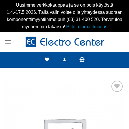
Uusimme verkkokauppaa ja se on pois käytöstä
1.4.-17.5.2026. Tällä välin voitte olla yhteydessä suoraan
komponenttimyyntiimme puh (03) 31 400 520. Tervetuloa
myöhemmin takaisin!
Piilota tämä ilmoitus
Skip
to
content
Add to
wishlist