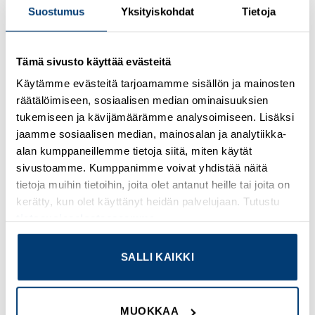
Suostumus
Yksityiskohdat
Tietoja
Tämä sivusto käyttää evästeitä
Kirjaudu sisään nähdäksesi hinnat ja käyttääksesi
verkkokauppaa
Käytämme evästeitä tarjoamamme sisällön ja mainosten
räätälöimiseen, sosiaalisen median ominaisuuksien
tukemiseen ja kävijämäärämme analysoimiseen. Lisäksi
Osastot:
Omron
,
Uudet tuotteet
jaamme sosiaalisen median, mainosalan ja analytiikka-
alan kumppaneillemme tietoja siitä, miten käytät
sivustoamme. Kumppanimme voivat yhdistää näitä
tietoja muihin tietoihin, joita olet antanut heille tai joita on
kerätty, kun olet käyttänyt heidän palvelujaan. Tutustu
TUTUSTU MYÖS
tietosuojaselosteeseemme
.
SALLI KAIKKI
Add to
Add to
wishlist
wishlist
MUOKKAA