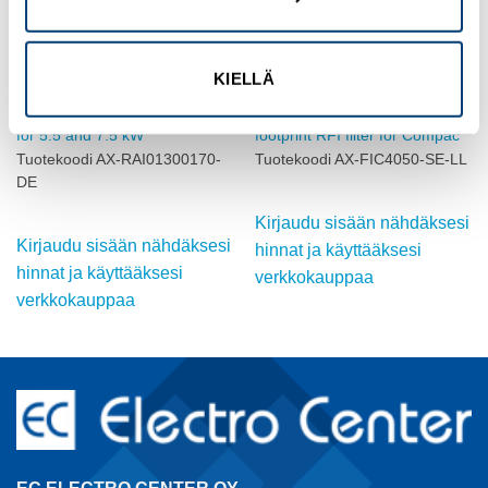
KIELLÄ
OMRON
OMRON
AC input reactor, 17 A, 1.3 mH,
Low Leakage common
for 5.5 and 7.5 kW
footprint RFI filter for Compac
Tuotekoodi AX-RAI01300170-
Tuotekoodi AX-FIC4050-SE-LL
DE
Kirjaudu sisään nähdäksesi
Kirjaudu sisään nähdäksesi
hinnat ja käyttääksesi
hinnat ja käyttääksesi
verkkokauppaa
verkkokauppaa