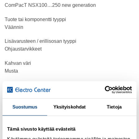
ComPacT NSX100…250 new generation
Tuote tai komponentti tyyppi
Väännin
Lisävarusteen / erillisosan tyyppi
Ohjaustarvikkeet
Kahvan väri
Musta
Kahvan pääliosan väri
Musta
Suostumus
Yksityiskohdat
Tietoja
Vääntimen asennustapa
Suoraan
Tämä sivusto käyttää evästeitä
Täydentävät tiedot
Käytämme evästeitä tarjoamamme sisällön ja mainosten