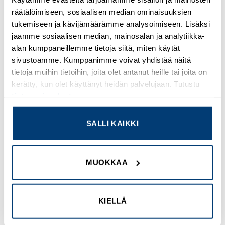
Vääntimen lukitus
räätälöimiseen, sosiaalisen median ominaisuuksien
Riippulukolla lukittavissa OFF asentoon
tukemiseen ja kävijämäärämme analysoimiseen. Lisäksi
1-3 riippulukkoa
jaamme sosiaalisen median, mainosalan ja analytiikka-
alan kumppaneillemme tietoja siitä, miten käytät
Vääntimen asennuksen paikka
sivustoamme. Kumppanimme voivat yhdistää näitä
Etupuoli
tietoja muihin tietoihin, joita olet antanut heille tai joita on
kerätty, kun olet käyttänyt heidän palvelujaan. Tutustu
Sarjan soveltuvuus
tietosuojaselosteeseemme
.
ComPacT new generation ComPacT NSX100 new
generation
SALLI KAIKKI
ComPacT new generation ComPacT NSX160 new
generation
ComPacT new generation ComPacT NSX250 new
MUOKKAA
generation
Easypact EasyPact CVS100
Easypact EasyPact CVS160
KIELLÄ
Easypact EasyPact CVS250
PowerPact PowerPact Multistandard