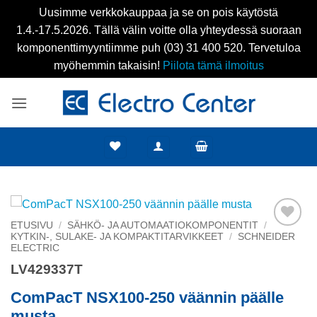
Uusimme verkkokauppaa ja se on pois käytöstä
1.4.-17.5.2026. Tällä välin voitte olla yhteydessä suoraan
komponenttimyyntiimme puh (03) 31 400 520. Tervetuloa
myöhemmin takaisin!
Piilota tämä ilmoitus
Skip
to
content
ETUSIVU
/
SÄHKÖ- JA AUTOMAATIOKOMPONENTIT
/
KYTKIN-, SULAKE- JA KOMPAKTITARVIKKEET
/
SCHNEIDER
Add to
ELECTRIC
wishlist
LV429337T
ComPacT NSX100-250 väännin päälle
musta