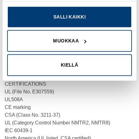
PRODUCT WIDTH
SALLI KAIKKI
32 mm
PRODUCT WEIGHT
0.07 kg
MUOKKAA
COMPLIANCES
UL CSA09 (refer to approbation report)
KIELLÄ
RoHS conform
CERTIFICATIONS
UL (File No. E307559)
UL508A
CE marking
CSA (Class No. 3211-37)
UL (Category Control Number NMTR2, NMTR8)
IEC 60439-1
North America (UL listed, CSA certified)