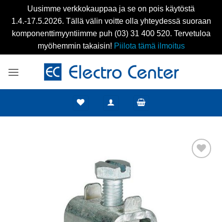
Uusimme verkkokauppaa ja se on pois käytöstä
1.4.-17.5.2026. Tällä välin voitte olla yhteydessä suoraan
komponenttimyyntiimme puh (03) 31 400 520. Tervetuloa
myöhemmin takaisin!
Piilota tämä ilmoitus
Skip
to
content
Add to
wishlist