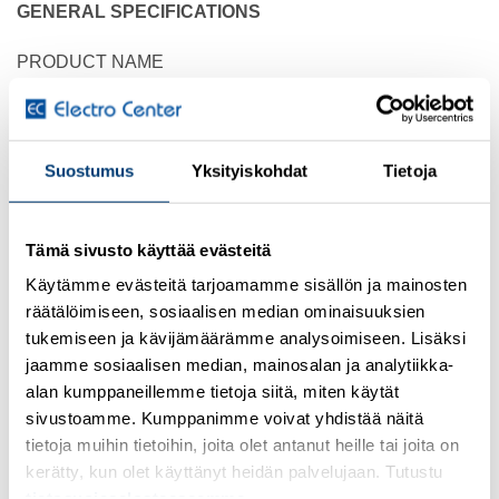
GENERAL SPECIFICATIONS
PRODUCT NAME
Eaton xEffect SASY 60i busbar terminal
CATALOG NUMBER
107193
Suostumus
Yksityiskohdat
Tietoja
MODEL CODE
AKU70/10
Tämä sivusto käyttää evästeitä
Käytämme evästeitä tarjoamamme sisällön ja mainosten
EAN
räätälöimiseen, sosiaalisen median ominaisuuksien
4015081069569
tukemiseen ja kävijämäärämme analysoimiseen. Lisäksi
jaamme sosiaalisen median, mainosalan ja analytiikka-
PRODUCT LENGTH/DEPTH
alan kumppaneillemme tietoja siitä, miten käytät
21 mm
sivustoamme. Kumppanimme voivat yhdistää näitä
tietoja muihin tietoihin, joita olet antanut heille tai joita on
PRODUCT HEIGHT
kerätty, kun olet käyttänyt heidän palvelujaan. Tutustu
42 mm
tietosuojaselosteeseemme
.