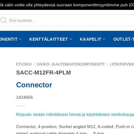
lä välin voitte olla yhteydessä suoraan komponenttimyyntiimme puh (
roducts
earch
ONENTIT
KENTTÄLAITTEET
KAAPELIT
OUTLET-
ETUSIVU
/
SÄHKÖ- JA AUTOMAATIOKOMPONENTIT
/
LIITINTARVIK
SACC-M12FR-4PLM
to
st
Connector
1424656
Kirjaudu sisään nähdäksesi hinnat ja käyttääksesi verkkokau
Connector, 4-position, Socket angled M12, A-coded, Push-in con
plated, external cable diameter 4 mm … 8 mm