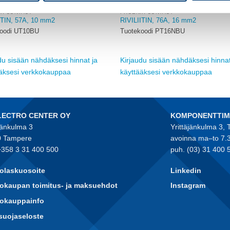
IX CONTACT
PHOENIX CONTACT
ITIN, 57A, 10 mm2
RIVILIITIN, 76A, 16 mm2
koodi UT10BU
Tuotekoodi PT16NBU
du sisään nähdäksesi hinnat ja
Kirjaudu sisään nähdäksesi hinnat
ääksesi verkkokauppaa
käyttääksesi verkkokauppaa
LECTRO CENTER OY
KOMPONENTTI
jänkulma 3
Yrittäjänkulma 3,
 Tampere
avoinna ma–to 7.
+358 3 31 400 500
puh. (03) 31 400 
olaskuosoite
Linkedin
okaupan toimitus- ja maksuehdot
Instagram
kokauppainfo
suojaseloste