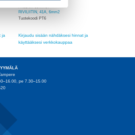
PHOENIX CONTACT
RIVILIITIN, 41A, 6mm2
Tuotekoodi PT6
 ja
Kirjaudu sisään nähdäksesi hinnat ja
käyttääksesi verkkokauppaa
MYYMÄLÄ
 Tampere
30–16.00, pe 7.30–15.00
520