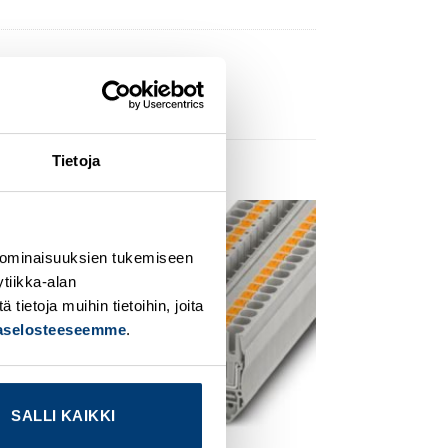
Tietoja
dd to
Add to
 ominaisuuksien tukemiseen
ishlist
wishlist
tiikka-alan
ietoja muihin tietoihin, joita
jaselosteeseemme
.
SALLI KAIKKI