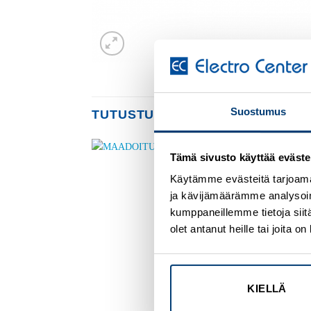
Suostumus
TUTUSTU MYÖS
Tämä sivusto käyttää eväste
Add to
Add to
Käytämme evästeitä tarjoama
wishlist
wishlist
ja kävijämäärämme analysoim
kumppaneillemme tietoja siitä
olet antanut heille tai joita 
KIELLÄ