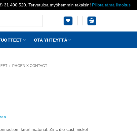
03) 31 400 520. Tervetuloa myöhemmin takaisin!
Piilota tämä ilmoitus
TUOTTEET
OTA YHTEYTTÄ
KEET
/
PHOENIX CONTACT
ppaa
nection, knurl material: Zinc die-cast, nickel-