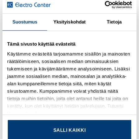
Kirjaudu sisään nähdäksesi hinnat ja käyttääksesi
verkkokauppaa
Suostumus
Yksityiskohdat
Tietoja
Connector, 4-position, Socket straight M12 SPEEDCON, A-
coded, Screw connection, knurl material: Nickel-plated
Tämä sivusto käyttää evästeitä
brass, cable gland Pg7, external cable diameter 4 mm … 6
Käytämme evästeitä tarjoamamme sisällön ja mainosten
mm
räätälöimiseen, sosiaalisen median ominaisuuksien
tukemiseen ja kävijämäärämme analysoimiseen. Lisäksi
Lisätietoja tuotteesta
jaamme sosiaalisen median, mainosalan ja analytiikka-
alan kumppaneillemme tietoja siitä, miten käytät
Osasto:
Valmiskaapelit
sivustoamme. Kumppanimme voivat yhdistää näitä
tietoja muihin tietoihin, joita olet antanut heille tai joita on
kerätty, kun olet käyttänyt heidän palvelujaan. Tutustu
tietosuojaselosteeseemme
.
TUTUSTU MYÖS
SALLI KAIKKI