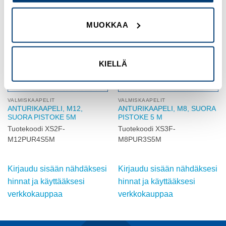
Add to
Add to
MUOKKAA
wishlist
wishlist
KIELLÄ
VALMISKAAPELIT
VALMISKAAPELIT
ANTURIKAAPELI, M12,
ANTURIKAAPELI, M8, SUORA
SUORA PISTOKE 5M
PISTOKE 5 M
Tuotekoodi XS2F-
Tuotekoodi XS3F-
M12PUR4S5M
M8PUR3S5M
Kirjaudu sisään nähdäksesi
Kirjaudu sisään nähdäksesi
hinnat ja käyttääksesi
hinnat ja käyttääksesi
verkkokauppaa
verkkokauppaa