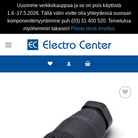
Uusimme verkkokauppaa ja se on pois käytöstä
1.4.-17.5.2026. Tällä välin voitte olla yhteydessä suoraan
komponenttimyyntiimme puh (03) 31 400 520. Tervetuloa
myöhemmin takaisin!
Piilota tämä ilmoitus
Skip
to
content
Add to
wishlist