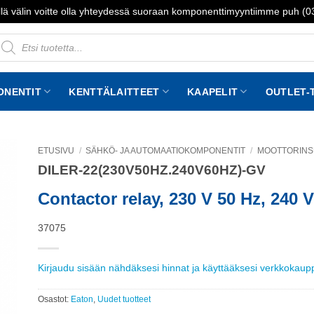
lä välin voitte olla yhteydessä suoraan komponenttimyyntiimme puh (
roducts
earch
ONENTIT
KENTTÄLAITTEET
KAAPELIT
OUTLET-
ETUSIVU
/
SÄHKÖ- JA AUTOMAATIOKOMPONENTIT
/
MOOTTORINS
DILER-22(230V50HZ.240V60HZ)-GV
to
st
Contactor relay, 230 V 50 Hz, 240 
37075
Kirjaudu sisään nähdäksesi hinnat ja käyttääksesi verkkokau
Osastot:
Eaton
,
Uudet tuotteet