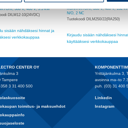
EATON
KONTAKTORI, 380 V, 400 V, 132 kW
TORI, 380 V, 400 V, 5.5 kW
N/O, 2 NC
oodi DILM12-10(24VDC)
Tuotekoodi DILM250/22(RA250)
du sisään nähdäksesi hinnat ja
Kirjaudu sisään nähdäksesi hinnat
ääksesi verkkokauppaa
käyttääksesi verkkokauppaa
LECTRO CENTER OY
KOMPONENTTI
jänkulma 3
Yrittäjänkulma 3,
 Tampere
avoinna ma–to 7.
+358 3 31 400 500
puh. (03) 31 400 
olaskuosoite
Linkedin
okaupan toimitus- ja maksuehdot
Instagram
kokauppainfo
suojaseloste