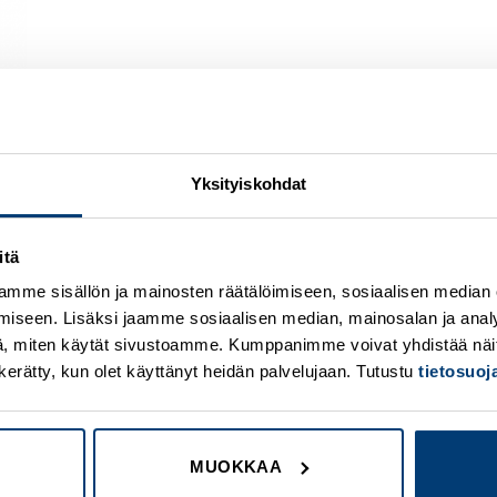
Yksityiskohdat
itä
Add to
A
wishlist
w
mme sisällön ja mainosten räätälöimiseen, sosiaalisen median
iseen. Lisäksi jaamme sosiaalisen median, mainosalan ja analy
, miten käytät sivustoamme. Kumppanimme voivat yhdistää näitä t
on kerätty, kun olet käyttänyt heidän palvelujaan. Tutustu
tietosuo
MUOKKAA