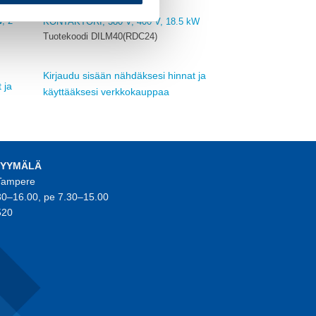
EATON
, 2
KONTAKTORI, 380 V, 400 V, 18.5 kW
Tuotekoodi DILM40(RDC24)
Kirjaudu sisään nähdäksesi hinnat ja
 ja
käyttääksesi verkkokauppaa
MYYMÄLÄ
 Tampere
30–16.00, pe 7.30–15.00
520