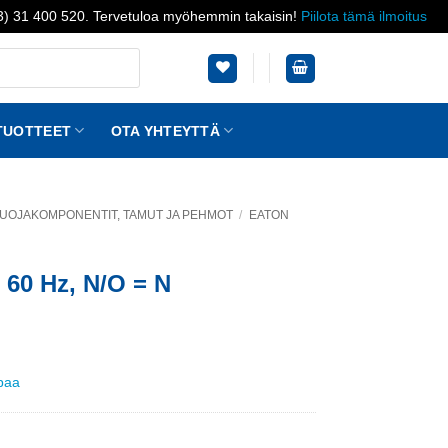
03) 31 400 520. Tervetuloa myöhemmin takaisin!
Piilota tämä ilmoitus
TUOTTEET
OTA YHTEYTTÄ
UOJAKOMPONENTIT, TAMUT JA PEHMOT
/
EATON
V 60 Hz, N/O = N
ppaa