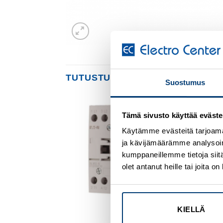
TUTUSTU MYÖS
Suostumus
Tämä sivusto käyttää eväste
Add to
Add to
wishlist
wishlist
Käytämme evästeitä tarjoama
ja kävijämäärämme analysoim
kumppaneillemme tietoja siitä
olet antanut heille tai joita 
KIELLÄ