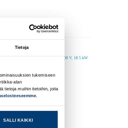
Tietoja
dd to
Add to
ishlist
wishlist
 ominaisuuksien tukemiseen
tiikka-alan
ietoja muihin tietoihin, joita
jaselosteeseemme
.
SALLI KAIKKI