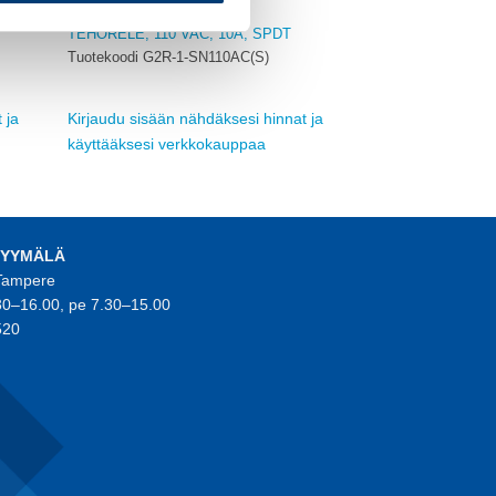
OMRON
TEHORELE, 110 VAC, 10A, SPDT
Tuotekoodi G2R-1-SN110AC(S)
 ja
Kirjaudu sisään nähdäksesi hinnat ja
käyttääksesi verkkokauppaa
MYYMÄLÄ
 Tampere
30–16.00, pe 7.30–15.00
520