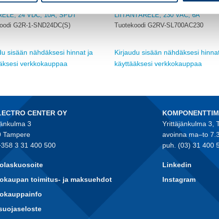
OMRON
ELE, 24 VDC, 10A, SPDT
LIITÄNTÄRELE, 230 VAC, 6A
oodi G2R-1-SND24DC(S)
Tuotekoodi G2RV-SL700AC230
du sisään nähdäksesi hinnat ja
Kirjaudu sisään nähdäksesi hinnat
ääksesi verkkokauppaa
käyttääksesi verkkokauppaa
LECTRO CENTER OY
KOMPONENTTI
jänkulma 3
Yrittäjänkulma 3,
 Tampere
avoinna ma–to 7.
+358 3 31 400 500
puh. (03) 31 400 
olaskuosoite
Linkedin
okaupan toimitus- ja maksuehdot
Instagram
kokauppainfo
suojaseloste