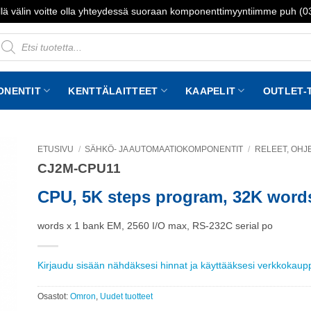
lä välin voitte olla yhteydessä suoraan komponenttimyyntiimme puh (
roducts
earch
ONENTIT
KENTTÄLAITTEET
KAAPELIT
OUTLET-
ETUSIVU
/
SÄHKÖ- JA AUTOMAATIOKOMPONENTIT
/
RELEET, OHJE
CJ2M-CPU11
to
st
CPU, 5K steps program, 32K word
words x 1 bank EM, 2560 I/O max, RS-232C serial po
Kirjaudu sisään nähdäksesi hinnat ja käyttääksesi verkkokau
Osastot:
Omron
,
Uudet tuotteet