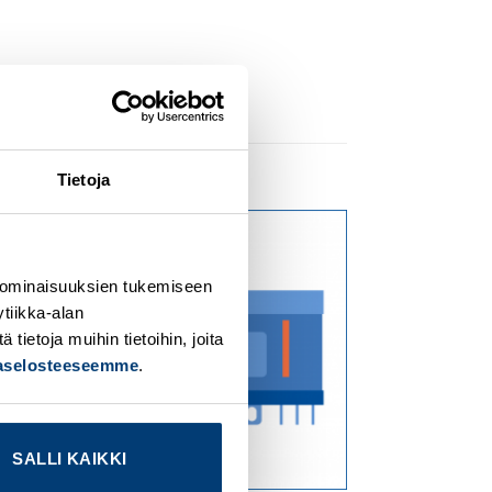
Tietoja
dd to
Add to
ishlist
wishlist
 ominaisuuksien tukemiseen
tiikka-alan
ietoja muihin tietoihin, joita
jaselosteeseemme
.
SALLI KAIKKI