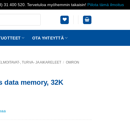
03) 31 400 520. Tervetuloa myöhemmin takaisin!
Piilota tämä ilmoitus
TUOTTEET
OTA YHTEYTTÄ
LMOITAVAT-, TURVA- JA AIKARELEET
/
OMRON
s data memory, 32K
ppaa