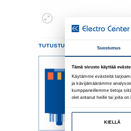
TUTUSTU MYÖS
Suostumus
Tämä sivusto käyttää eväste
Add to
Add to
wishlist
wishlist
Käytämme evästeitä tarjoama
ja kävijämäärämme analysoim
kumppaneillemme tietoja siitä
olet antanut heille tai joita 
KIELLÄ