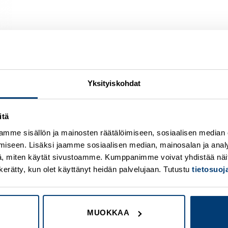
Yksityiskohdat
itä
Add to
A
wishlist
w
mme sisällön ja mainosten räätälöimiseen, sosiaalisen median
iseen. Lisäksi jaamme sosiaalisen median, mainosalan ja analy
, miten käytät sivustoamme. Kumppanimme voivat yhdistää näitä t
on kerätty, kun olet käyttänyt heidän palvelujaan. Tutustu
tietosuo
MUOKKAA