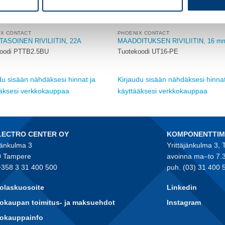
IX CONTACT
PHOENIX CONTACT
TASOINEN RIVILIITIN, 22A
MAADOITUKSEN RIVILIITIN, 16 m
koodi PTTB2.5BU
Tuotekoodi UT16-PE
du sisään nähdäksesi hinnat ja
Kirjaudu sisään nähdäksesi hinnat
ääksesi verkkokauppaa
käyttääksesi verkkokauppaa
LECTRO CENTER OY
KOMPONENTTI
jänkulma 3
Yrittäjänkulma 3,
 Tampere
avoinna ma–to 7.
+358 3 31 400 500
puh. (03) 31 400 
olaskuosoite
Linkedin
okaupan toimitus- ja maksuehdot
Instagram
kokauppainfo