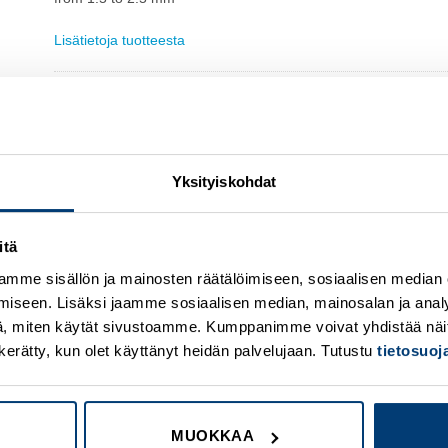
Lisätietoja tuotteesta
Osasto:
Phoenix Contact
Yksityiskohdat
itä
mme sisällön ja mainosten räätälöimiseen, sosiaalisen median
Add to
A
iseen. Lisäksi jaamme sosiaalisen median, mainosalan ja analy
wishlist
w
, miten käytät sivustoamme. Kumppanimme voivat yhdistää näitä t
on kerätty, kun olet käyttänyt heidän palvelujaan. Tutustu
tietosuo
MUOKKAA