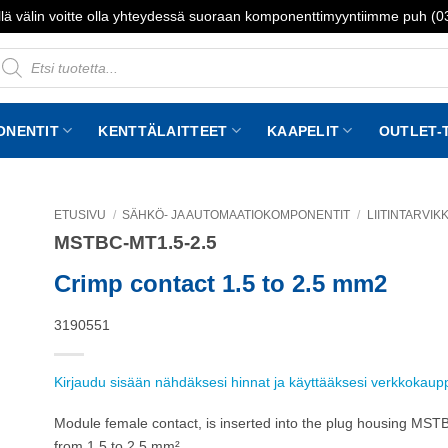
lä välin voitte olla yhteydessä suoraan komponenttimyyntiimme puh (
roducts
earch
ONENTIT
KENTTÄLAITTEET
KAAPELIT
OUTLET-
ETUSIVU
/
SÄHKÖ- JA AUTOMAATIOKOMPONENTIT
/
LIITINTARVIK
MSTBC-MT1.5-2.5
to
st
Crimp contact 1.5 to 2.5 mm2
3190551
Kirjaudu sisään nähdäksesi hinnat ja käyttääksesi verkkokau
Module female contact, is inserted into the plug housing MSTB
from 1.5 to 2.5 mm²