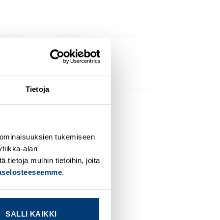
Tietoja
 ominaisuuksien tukemiseen
dd to
Add to
tiikka-alan
ishlist
wishlist
ietoja muihin tietoihin, joita
jaselosteeseemme
.
SALLI KAIKKI