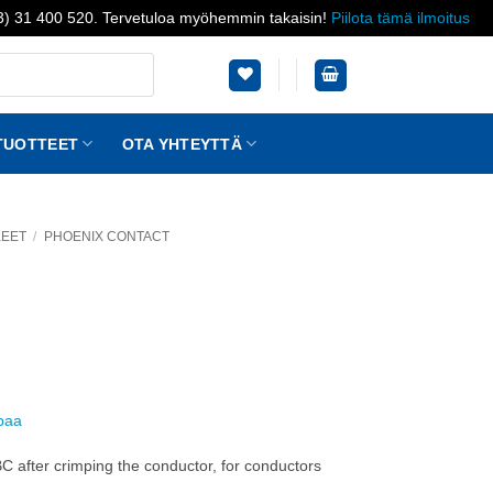
03) 31 400 520. Tervetuloa myöhemmin takaisin!
Piilota tämä ilmoitus
TUOTTEET
OTA YHTEYTTÄ
KEET
/
PHOENIX CONTACT
ppaa
C after crimping the conductor, for conductors