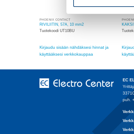
PHOENIX CONTACT
PHOEN
2
RIVILIITIN, 57A, 10 mm2
KAKSI
Tuotekoodi UT10BU
Tuote
sesi hinnat ja
Kirjaudu sisään nähdäksesi hinnat ja
Kirjau
auppaa
käyttääksesi verkkokauppaa
käytt
EC E
Yrittä
33710
puh. 
Verkk
Verkk
Verk