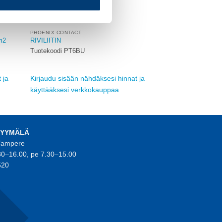
PHOENIX CONTACT
m2
RIVILIITIN
Tuotekoodi PT6BU
 ja
Kirjaudu sisään nähdäksesi hinnat ja
käyttääksesi verkkokauppaa
MYYMÄLÄ
 Tampere
30–16.00, pe 7.30–15.00
520