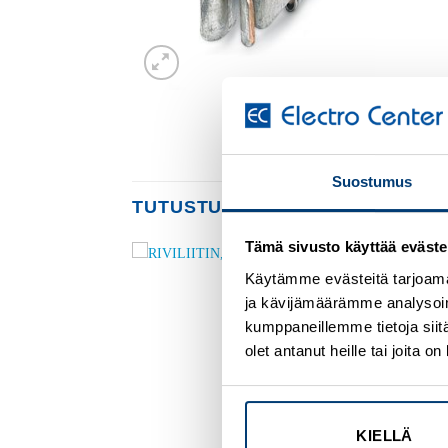
Suostumus
TUTUSTU MYÖS
Tämä sivusto käyttää eväste
Käytämme evästeitä tarjoama
Add to
Add to
ja kävijämäärämme analysoim
wishlist
wishlist
kumppaneillemme tietoja siitä
olet antanut heille tai joita 
KIELLÄ