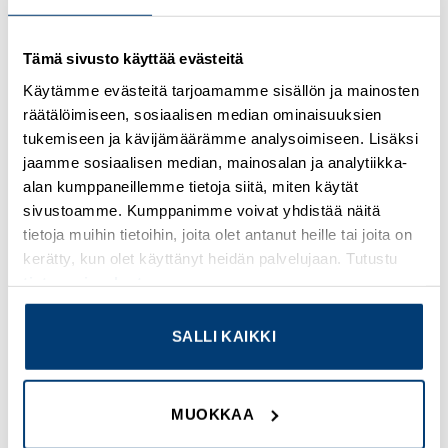
Kirjaudu sisään nähdäksesi hinnat ja käyttääksesi
Tämä sivusto käyttää evästeitä
verkkokauppaa
Käytämme evästeitä tarjoamamme sisällön ja mainosten
Osastot:
Muut
,
Uudet tuotteet
räätälöimiseen, sosiaalisen median ominaisuuksien
tukemiseen ja kävijämäärämme analysoimiseen. Lisäksi
jaamme sosiaalisen median, mainosalan ja analytiikka-
alan kumppaneillemme tietoja siitä, miten käytät
sivustoamme. Kumppanimme voivat yhdistää näitä
TUTUSTU MYÖS
tietoja muihin tietoihin, joita olet antanut heille tai joita on
kerätty, kun olet käyttänyt heidän palvelujaan. Tutustu
tietosuojaselosteeseemme
.
Add to
Add to
wishlist
wishlist
SALLI KAIKKI
MUOKKAA