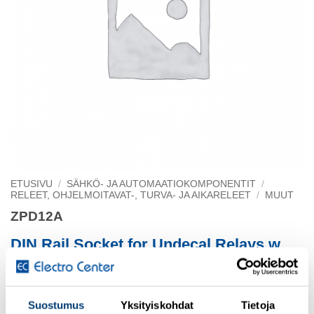
ETUSIVU
/
SÄHKÖ- JA AUTOMAATIOKOMPONENTIT
/
RELEET, OHJELMOITAVAT-, TURVA- JA AIKARELEET
/
MUUT
ZPD12A
DIN Rail Socket for Undecal Relays w
Module
Suostumus
Yksityiskohdat
Tietoja