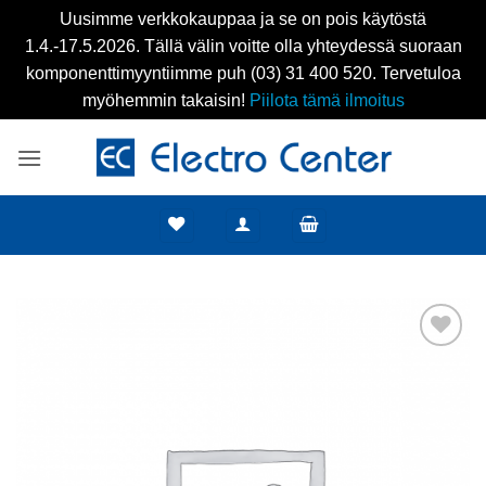
Uusimme verkkokauppaa ja se on pois käytöstä
1.4.-17.5.2026. Tällä välin voitte olla yhteydessä suoraan
komponenttimyyntiimme puh (03) 31 400 520. Tervetuloa
myöhemmin takaisin!
Piilota tämä ilmoitus
Skip
to
content
Add to
wishlist