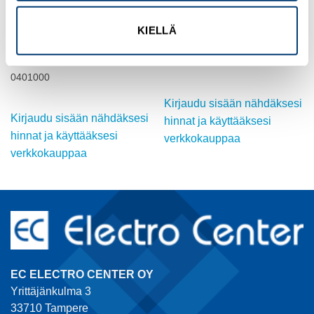
MUUT
MUUT
KIELLÄ
MICO Electronic auxiliary
3-PHASE MONITORING
circuit, 4 channels
RELAY REV.1
Tuotekoodi 9000-41034-
Tuotekoodi DPA01CM44
0401000
Kirjaudu sisään nähdäksesi
Kirjaudu sisään nähdäksesi
hinnat ja käyttääksesi
hinnat ja käyttääksesi
verkkokauppaa
verkkokauppaa
EC ELECTRO CENTER OY
Yrittäjänkulma 3
33710 Tampere