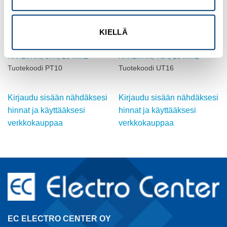
KIELLÄ
PHOENIX CONTACT
PHOENIX CONTACT
RIVILIITIN, 57A, 16 mm2
RIVILIITIN, 76A, 16 mm2
Tuotekoodi PT10
Tuotekoodi UT16
Kirjaudu sisään nähdäksesi
Kirjaudu sisään nähdäksesi
hinnat ja käyttääksesi
hinnat ja käyttääksesi
verkkokauppaa
verkkokauppaa
EC ELECTRO CENTER OY