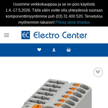
Uusimme verkkokauppaa ja se on pois käytöstä
1.4.-17.5.2026. Tällä välin voitte olla yhteydessä suoraan
komponenttimyyntiimme puh (03) 31 400 520. Tervetuloa
myöhemmin takaisin!
Piilota tämä ilmoitus
Skip
to
content
Add to
wishlist