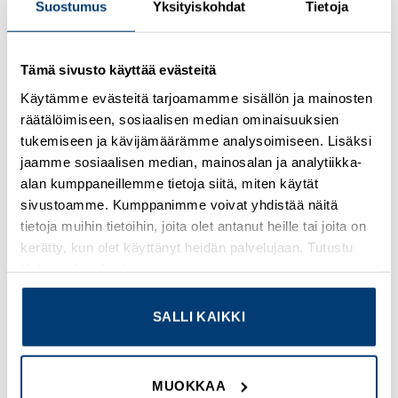
Suostumus
Yksityiskohdat
Tietoja
Kirjaudu sisään nähdäksesi hinnat ja käyttääksesi
verkkokauppaa
Tämä sivusto käyttää evästeitä
Käytämme evästeitä tarjoamamme sisällön ja mainosten
Lisätietoja tuotteesta
räätälöimiseen, sosiaalisen median ominaisuuksien
tukemiseen ja kävijämäärämme analysoimiseen. Lisäksi
Osasto:
Phoenix Contact
jaamme sosiaalisen median, mainosalan ja analytiikka-
alan kumppaneillemme tietoja siitä, miten käytät
sivustoamme. Kumppanimme voivat yhdistää näitä
tietoja muihin tietoihin, joita olet antanut heille tai joita on
kerätty, kun olet käyttänyt heidän palvelujaan. Tutustu
TUTUSTU MYÖS
tietosuojaselosteeseemme
.
SALLI KAIKKI
Add to
Add to
wishlist
wishlist
MUOKKAA