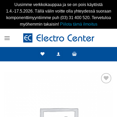
Uusimme verkkokauppaa ja se on pois käytöstä
1.4.-17.5.2026. Tällä välin voitte olla yhteydessä suoraan
komponenttimyyntiimme puh (03) 31 400 520. Tervetuloa
myöhemmin takaisin!
Piilota tämä ilmoitus
Skip
to
content
Add to
wishlist