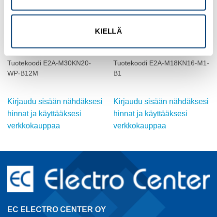
KIELLÄ
OMRON
OMRON
INDUKTIIVINEN ANTURI, M30,
INDUKTIIVINEN ANTURI, M18,
DC, ei-suojattu
DC, ei-suojattu
Tuotekoodi E2A-M30KN20-
Tuotekoodi E2A-M18KN16-M1-
WP-B12M
B1
Kirjaudu sisään nähdäksesi
Kirjaudu sisään nähdäksesi
hinnat ja käyttääksesi
hinnat ja käyttääksesi
verkkokauppaa
verkkokauppaa
EC ELECTRO CENTER OY