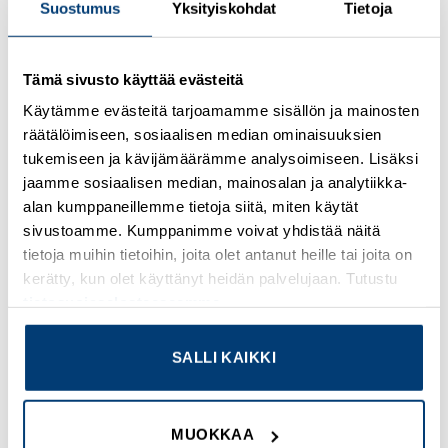
Suostumus
Yksityiskohdat
Tietoja
Kirjaudu sisään nähdäksesi hinnat ja käyttääksesi
Tämä sivusto käyttää evästeitä
verkkokauppaa
Käytämme evästeitä tarjoamamme sisällön ja mainosten
räätälöimiseen, sosiaalisen median ominaisuuksien
Osastot:
Omron
,
Uudet tuotteet
tukemiseen ja kävijämäärämme analysoimiseen. Lisäksi
jaamme sosiaalisen median, mainosalan ja analytiikka-
alan kumppaneillemme tietoja siitä, miten käytät
sivustoamme. Kumppanimme voivat yhdistää näitä
tietoja muihin tietoihin, joita olet antanut heille tai joita on
TUTUSTU MYÖS
kerätty, kun olet käyttänyt heidän palvelujaan. Tutustu
tietosuojaselosteeseemme
.
SALLI KAIKKI
Add to
Add to
wishlist
wishlist
MUOKKAA