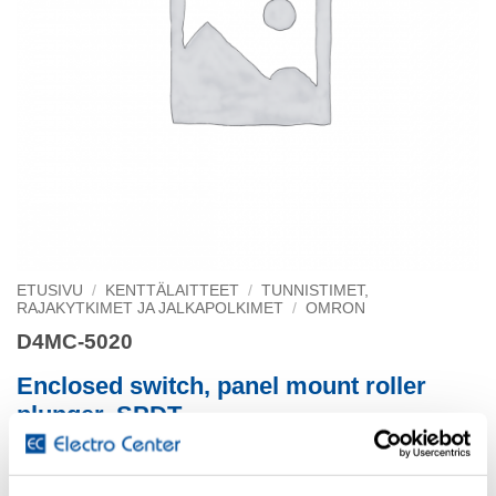
ETUSIVU
/
KENTTÄLAITTEET
/
TUNNISTIMET,
RAJAKYTKIMET JA JALKAPOLKIMET
/
OMRON
D4MC-5020
Enclosed switch, panel mount roller
plunger, SPDT
10 A