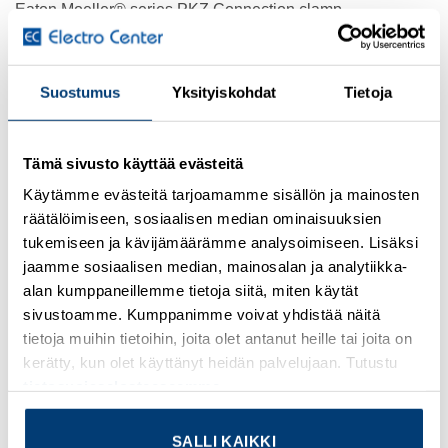
Eaton Moeller® series PKZ Connection clamp
CATALOG NUMBER
032720
Suostumus
Yksityiskohdat
Tietoja
MODEL CODE
BK25/3-PKZ0
Tämä sivusto käyttää evästeitä
Käytämme evästeitä tarjoamamme sisällön ja mainosten
EAN
räätälöimiseen, sosiaalisen median ominaisuuksien
4015080327202
tukemiseen ja kävijämäärämme analysoimiseen. Lisäksi
jaamme sosiaalisen median, mainosalan ja analytiikka-
PRODUCT LENGTH/DEPTH
alan kumppaneillemme tietoja siitä, miten käytät
25 mm
sivustoamme. Kumppanimme voivat yhdistää näitä
PRODUCT HEIGHT
tietoja muihin tietoihin, joita olet antanut heille tai joita on
kerätty, kun olet käyttänyt heidän palvelujaan. Tutustu
38 mm
tietosuojaselosteeseemme
.
PRODUCT WIDTH
45 mm
SALLI KAIKKI