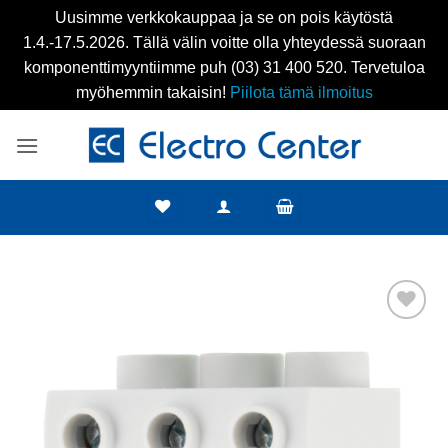
Uusimme verkkokauppaa ja se on pois käytöstä
1.4.-17.5.2026. Tällä välin voitte olla yhteydessä suoraan
komponenttimyyntiimme puh (03) 31 400 520. Tervetuloa
myöhemmin takaisin!
Piilota tämä ilmoitus
Skip
to
content
Add to
wishlist