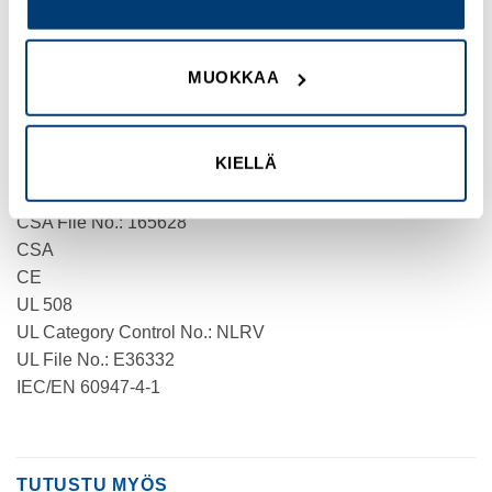
PRODUCT WEIGHT
0.041 kg
MUOKKAA
CERTIFICATIONS
CSA Class No.: 3211-05
KIELLÄ
UL
CSA-C22.2 No. 14
CSA File No.: 165628
CSA
CE
UL 508
UL Category Control No.: NLRV
UL File No.: E36332
IEC/EN 60947-4-1
TUTUSTU MYÖS