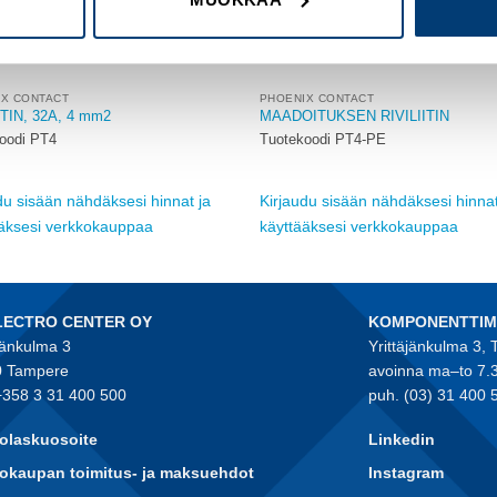
IX CONTACT
PHOENIX CONTACT
ITIN, 32A, 4 mm2
MAADOITUKSEN RIVILIITIN
oodi PT4
Tuotekoodi PT4-PE
du sisään nähdäksesi hinnat ja
Kirjaudu sisään nähdäksesi hinnat
ääksesi verkkokauppaa
käyttääksesi verkkokauppaa
LECTRO CENTER OY
KOMPONENTTI
jänkulma 3
Yrittäjänkulma 3,
 Tampere
avoinna ma–to 7.
+358 3 31 400 500
puh. (03) 31 400 
olaskuosoite
Linkedin
okaupan toimitus- ja maksuehdot
Instagram