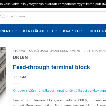
lä välin voitte olla yhteydessä suoraan komponenttimyyntiimme puh (
roducts
earch
ONENTIT
KENTTÄLAITTEET
KAAPELIT
OUTLET-
ETUSIVU
/
SÄHKÖ- JA AUTOMAATIOKOMPONENTIT
/
LIITINTARVIK
UK16N
to
st
Feed-through terminal block
3006043
Kirjaudu sisään nähdäksesi hinnat ja käyttääksesi verkkokau
Feed-through terminal block, nom. voltage: 800 V, nominal cur
method: Screw connection, Rated cross section: 16 mm2, cro