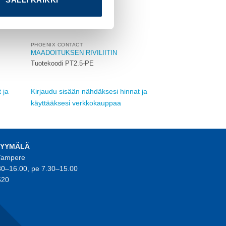
PHOENIX CONTACT
MAADOITUKSEN RIVILIITIN
Tuotekoodi PT2.5-PE
 ja
Kirjaudu sisään nähdäksesi hinnat ja
käyttääksesi verkkokauppaa
MYYMÄLÄ
 Tampere
30–16.00, pe 7.30–15.00
520