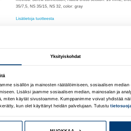
35/7,5, NS 35/15, NS 32, color: gray
Lisätietoja tuotteesta
Osasto:
Phoenix Contact
Yksityiskohdat
itä
mme sisällön ja mainosten räätälöimiseen, sosiaalisen median
iseen. Lisäksi jaamme sosiaalisen median, mainosalan ja analy
Add to
A
wishlist
w
, miten käytät sivustoamme. Kumppanimme voivat yhdistää näitä t
on kerätty, kun olet käyttänyt heidän palvelujaan. Tutustu
tietosuo
MUOKKAA