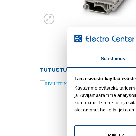
Suostumus
TUTUSTU MYÖS
Tämä sivusto käyttää eväste
Käytämme evästeitä tarjoama
ja kävijämäärämme analysoim
Add to
Add to
wishlist
wishlist
kumppaneillemme tietoja siitä
olet antanut heille tai joita 
KIELLÄ