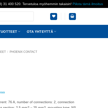
03) 31 400 520. Tervetuloa myöhemmin takaisin!
Piilota tämä ilmoitus
TUOTTEET
OTA YHTEYTTÄ
KEET
/
PHOENIX CONTACT
ppaa
rent: 76 A, number of connections: 2, connection
ss section: 2.5 mm2 – 25 mm2, mounting type: NS