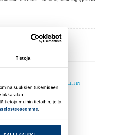
Tietoja
 ominaisuuksien tukemiseen
tiikka-alan
dd to
Add to
ishlist
wishlist
ietoja muihin tietoihin, joita
jaselosteeseemme
.
SALLI KAIKKI