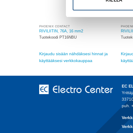
PHOENIX CONTACT
PHOEN
2
RIVILIITIN, 76A, 16 mm2
RIVILI
Tuotekoodi PT16NBU
Tuotek
sesi hinnat ja
Kirjaudu sisään nähdäksesi hinnat ja
Kirjau
auppaa
käyttääksesi verkkokauppaa
käytt
EC E
Yrittä
33710
puh. 
Verkk
Verkk