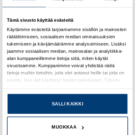
Kirjaudu sisään nähdäksesi hinnat ja käyttääksesi
Tämä sivusto käyttää evästeitä
verkkokauppaa
Käytämme evästeitä tarjoamamme sisällön ja mainosten
räätälöimiseen, sosiaalisen median ominaisuuksien
Osastot:
Omron
,
Uudet tuotteet
tukemiseen ja kävijämäärämme analysoimiseen. Lisäksi
jaamme sosiaalisen median, mainosalan ja analytiikka-
alan kumppaneillemme tietoja siitä, miten käytät
sivustoamme. Kumppanimme voivat yhdistää näitä
tietoja muihin tietoihin, joita olet antanut heille tai joita on
TUTUSTU MYÖS
kerätty, kun olet käyttänyt heidän palvelujaan. Tutustu
tietosuojaselosteeseemme
.
Add to
Add to
SALLI KAIKKI
wishlist
wishlist
MUOKKAA