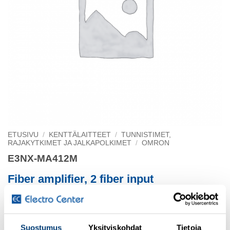
ETUSIVU
/
KENTTÄLAITTEET
/
TUNNISTIMET,
RAJAKYTKIMET JA JALKAPOLKIMET
/
OMRON
E3NX-MA412M
Fiber amplifier, 2 fiber input
twin digital display, smart tuning, multiple funct
Suostumus
Yksityiskohdat
Tietoja