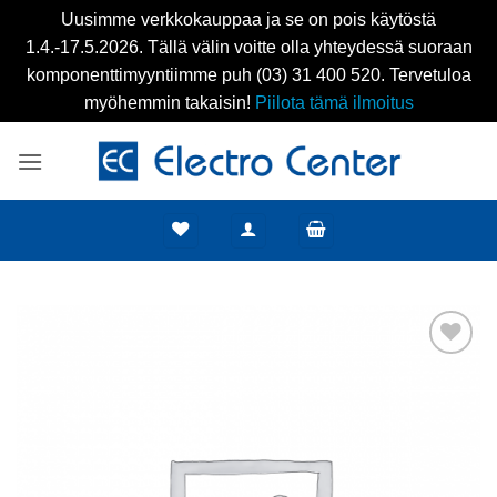
Uusimme verkkokauppaa ja se on pois käytöstä
1.4.-17.5.2026. Tällä välin voitte olla yhteydessä suoraan
komponenttimyyntiimme puh (03) 31 400 520. Tervetuloa
myöhemmin takaisin!
Piilota tämä ilmoitus
Skip
to
content
Add to
wishlist