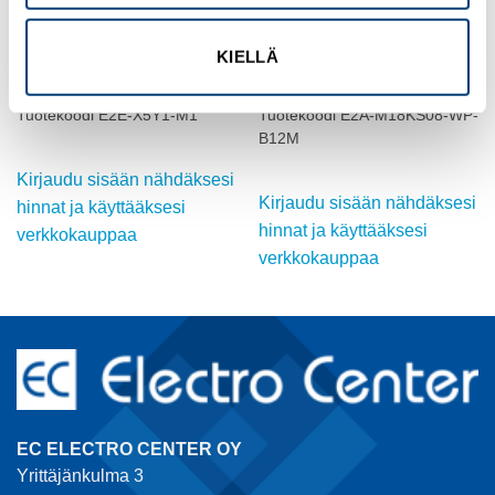
OMRON
OMRON
KIELLÄ
INDUKTIIVINEN ANTURI, M18,
INDUKTIIVINEN ANTURI, M18,
suojattu
DC, suojattu
Tuotekoodi E2E-X5Y1-M1
Tuotekoodi E2A-M18KS08-WP-
B12M
Kirjaudu sisään nähdäksesi
Kirjaudu sisään nähdäksesi
hinnat ja käyttääksesi
hinnat ja käyttääksesi
verkkokauppaa
verkkokauppaa
EC ELECTRO CENTER OY
Yrittäjänkulma 3