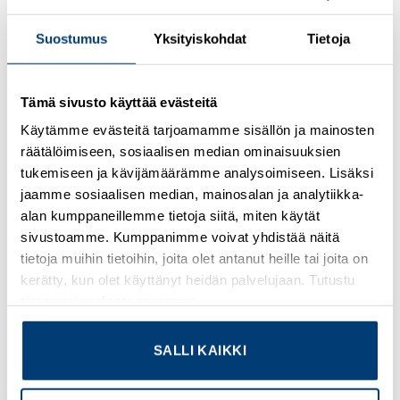
Suostumus
Yksityiskohdat
Tietoja
Kirjaudu sisään nähdäksesi hinnat ja käyttääksesi
verkkokauppaa
Tämä sivusto käyttää evästeitä
Fixed bridge, pitch: 8 mm, number of positions: 10, color:
Käytämme evästeitä tarjoamamme sisällön ja mainosten
silver
räätälöimiseen, sosiaalisen median ominaisuuksien
Lisätietoja tuotteesta
tukemiseen ja kävijämäärämme analysoimiseen. Lisäksi
jaamme sosiaalisen median, mainosalan ja analytiikka-
alan kumppaneillemme tietoja siitä, miten käytät
Osasto:
Phoenix Contact
sivustoamme. Kumppanimme voivat yhdistää näitä
tietoja muihin tietoihin, joita olet antanut heille tai joita on
kerätty, kun olet käyttänyt heidän palvelujaan. Tutustu
tietosuojaselosteeseemme
.
TUTUSTU MYÖS
SALLI KAIKKI
Add to
Add to