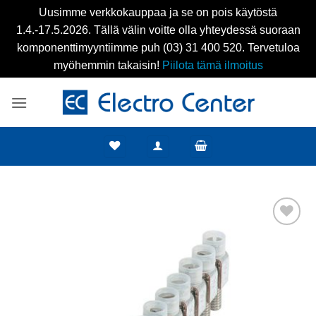
Uusimme verkkokauppaa ja se on pois käytöstä
1.4.-17.5.2026. Tällä välin voitte olla yhteydessä suoraan
komponenttimyyntiimme puh (03) 31 400 520. Tervetuloa
myöhemmin takaisin!
Piilota tämä ilmoitus
Skip
to
content
Add to
wishlist