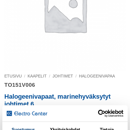
ETUSIVU
/
KAAPELIT
/
JOHTIMET
/
HALOGEENIVAPAA
TO151V006
Halogeenivapaat, marinehyväksytyt
johtimet 6
H07Z1-K 6 KEVI 100 KELA keltavihreä Ø 4.6
Suostumus
Yksityiskohdat
Tietoja