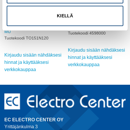
KIELLÄ
HALOGEENIVAPAA
RITTAL
Halogeenivapaat,
Asenn.lista AX-muovi VX,VX-
marinehyväksytyt johtimet 120
SE,TP,PC 20kp
MU
Tuotekoodi 4598000
Tuotekoodi TO151N120
Kirjaudu sisään nähdäksesi
Kirjaudu sisään nähdäksesi
hinnat ja käyttääksesi
hinnat ja käyttääksesi
verkkokauppaa
verkkokauppaa
EC ELECTRO CENTER OY
Yrittäjänkulma 3