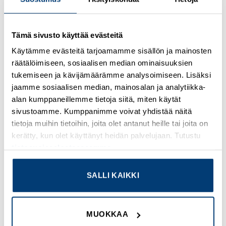
Kirjaudu sisään nähdäksesi hinnat ja käyttääksesi
Tämä sivusto käyttää evästeitä
verkkokauppaa
Käytämme evästeitä tarjoamamme sisällön ja mainosten
räätälöimiseen, sosiaalisen median ominaisuuksien
Osastot:
Halogeenivapaa
,
Uudet tuotteet
tukemiseen ja kävijämäärämme analysoimiseen. Lisäksi
jaamme sosiaalisen median, mainosalan ja analytiikka-
alan kumppaneillemme tietoja siitä, miten käytät
sivustoamme. Kumppanimme voivat yhdistää näitä
tietoja muihin tietoihin, joita olet antanut heille tai joita on
TUTUSTU MYÖS
kerätty, kun olet käyttänyt heidän palvelujaan. Tutustu
tietosuojaselosteeseemme
.
Add to
Add to
SALLI KAIKKI
wishlist
wishlist
MUOKKAA