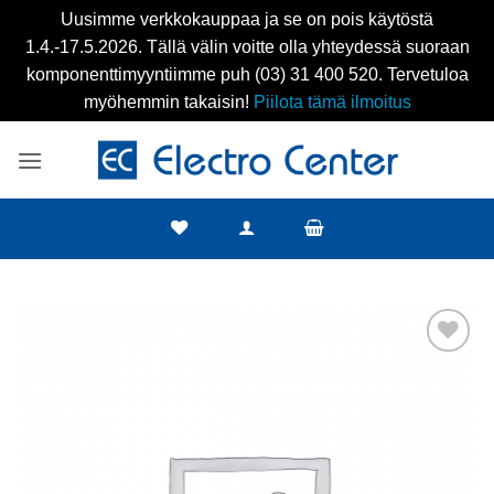
Uusimme verkkokauppaa ja se on pois käytöstä
1.4.-17.5.2026. Tällä välin voitte olla yhteydessä suoraan
komponenttimyyntiimme puh (03) 31 400 520. Tervetuloa
myöhemmin takaisin!
Piilota tämä ilmoitus
Skip
to
content
Add to
wishlist