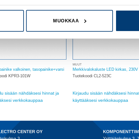
MUOKKAA
MUUT
painike valkoinen, tasopainike+varsi
Merkkivalokaluste LED kirkas, 230V
koodi KPR3-101W
Tuotekoodi CL2-523C
du sisään nähdäksesi hinnat ja
Kirjaudu sisään nähdäksesi hinnat
ääksesi verkkokauppaa
käyttääksesi verkkokauppaa
LECTRO CENTER OY
KOMPONENTTI
jänkulma 3
Yrittäjänkulma 3,