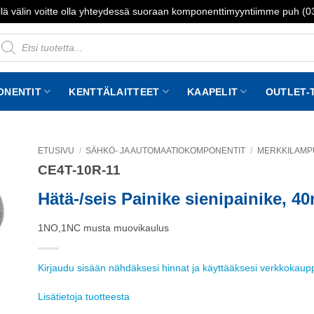
lä välin voitte olla yhteydessä suoraan komponenttimyyntiimme puh (
roducts
earch
ONENTIT
KENTTÄLAITTEET
KAAPELIT
OUTLET-
ETUSIVU
/
SÄHKÖ- JA AUTOMAATIOKOMPONENTIT
/
MERKKILAMPUT
CE4T-10R-11
to
st
Hätä-/seis Painike sienipainike, 4
1NO,1NC musta muovikaulus
Kirjaudu sisään nähdäksesi hinnat ja käyttääksesi verkkokau
Lisätietoja tuotteesta