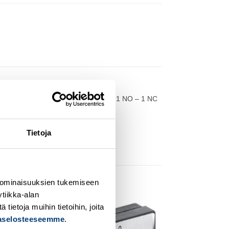
ed – Non-illuminated – 1NO+1NC – 1 NO – 1 NC
 time and cost.
Tietoja
 ominaisuuksien tukemiseen
tiikka-alan
ietoja muihin tietoihin, joita
jaselosteeseemme
.
dd to
Add to
ishlist
wishlist