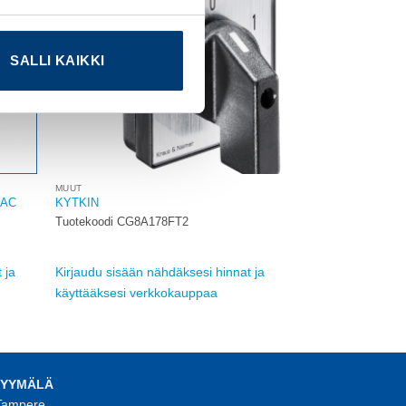
SALLI KAIKKI
MUUT
 AC
KYTKIN
Tuotekoodi CG8A178FT2
 ja
Kirjaudu sisään nähdäksesi hinnat ja
käyttääksesi verkkokauppaa
MYYMÄLÄ
 Tampere