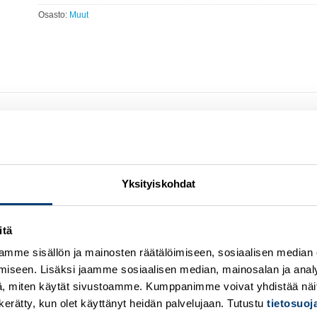
Osasto:
Muut
Emergency stop – Twist release – Maintained – Mushroom 40 mm – R
 the most efficient all-in-one solution available, reducing installation
Yksityiskohdat
ater resistance.
itä
mme sisällön ja mainosten räätälöimiseen, sosiaalisen median
iseen. Lisäksi jaamme sosiaalisen median, mainosalan ja analy
, miten käytät sivustoamme. Kumppanimme voivat yhdistää näitä t
on kerätty, kun olet käyttänyt heidän palvelujaan. Tutustu
tietosuo
Add to
A
wishlist
w