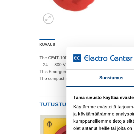
KUVAUS
The CE4T-10R-11 Emergency stop is: Compact – 
– 24 … 300 V
This Emergency stop is part of ABB’s compact range,
Suostumus
The compact range has a high level of dust and w
Tämä sivusto käyttää eväste
TUTUSTU MYÖS
Käytämme evästeitä tarjoama
ja kävijämäärämme analysoim
kumppaneillemme tietoja siitä
olet antanut heille tai joita 
Add to
Add to
wishlist
wishlist