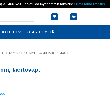
03) 31 400 520. Tervetuloa myöhemmin takaisin!
Piilota tämä ilmoitus
TUOTTEET
OTA YHTEYTTÄ
, PAINONAPIT, KYTKIMET JA MITTARIT
/
MUUT
0mm, kiertovap.
ppaa