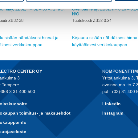
EATON
d relay, ZB32, Ir= 32 – 38 A, 1 N/O,
Overload relay, ZB32, Ir= 0.16 – 0.24
N/O
oodi ZB32-38
Tuotekoodi ZB32-0.24
du sisään nähdäksesi hinnat ja
Kirjaudu sisään nähdäksesi hinnat
ääksesi verkkokauppaa
käyttääksesi verkkokauppaa
LECTRO CENTER OY
KOMPONENTTI
jänkulma 3
Yrittäjänkulma 3,
 Tampere
avoinna ma–to 7.
+358 3 31 400 500
puh. (03) 31 400 
olaskuosoite
Linkedin
okaupan toimitus- ja maksuehdot
Instagram
kokauppainfo
suojaseloste