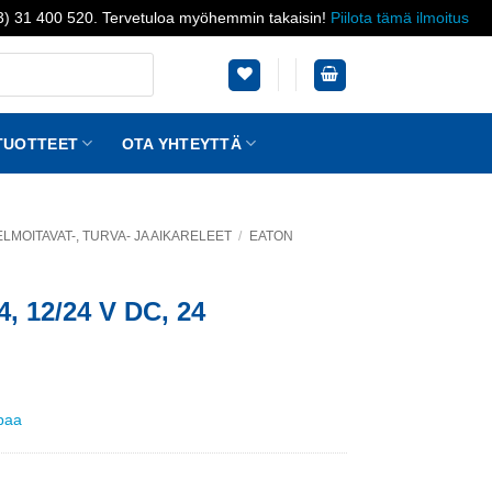
03) 31 400 520. Tervetuloa myöhemmin takaisin!
Piilota tämä ilmoitus
TUOTTEET
OTA YHTEYTTÄ
LMOITAVAT-, TURVA- JA AIKARELEET
/
EATON
4, 12/24 V DC, 24
ppaa