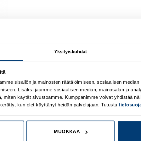
Yksityiskohdat
itä
Add to
A
wishlist
w
mme sisällön ja mainosten räätälöimiseen, sosiaalisen median
iseen. Lisäksi jaamme sosiaalisen median, mainosalan ja analy
, miten käytät sivustoamme. Kumppanimme voivat yhdistää näitä t
on kerätty, kun olet käyttänyt heidän palvelujaan. Tutustu
tietosuo
MUOKKAA