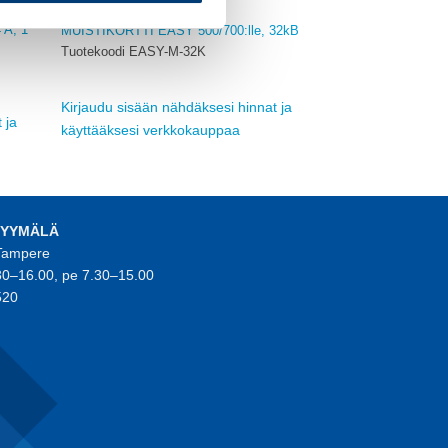
EATON
 A, 1
MUISTIKORTTI EASY 500/700:lle, 32kB
Tuotekoodi EASY-M-32K
Kirjaudu sisään nähdäksesi hinnat ja
 ja
käyttääksesi verkkokauppaa
MYYMÄLÄ
 Tampere
30–16.00, pe 7.30–15.00
520