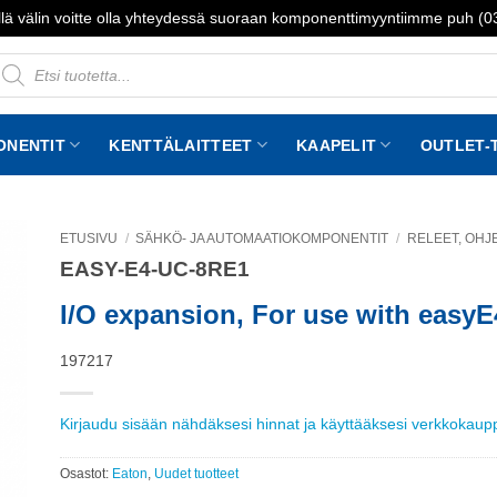
lä välin voitte olla yhteydessä suoraan komponenttimyyntiimme puh (
roducts
earch
ONENTIT
KENTTÄLAITTEET
KAAPELIT
OUTLET-
ETUSIVU
/
SÄHKÖ- JA AUTOMAATIOKOMPONENTIT
/
RELEET, OHJE
EASY-E4-UC-8RE1
to
st
I/O expansion, For use with easyE
197217
Kirjaudu sisään nähdäksesi hinnat ja käyttääksesi verkkokau
Osastot:
Eaton
,
Uudet tuotteet