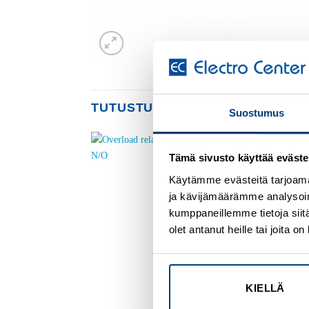
TUTUSTU MYÖS
Suostumus
Tämä sivusto käyttää eväste
Add to
Add to
wishlist
wishlist
Käytämme evästeitä tarjoama
ja kävijämäärämme analysoim
kumppaneillemme tietoja siitä
olet antanut heille tai joita 
KIELLÄ