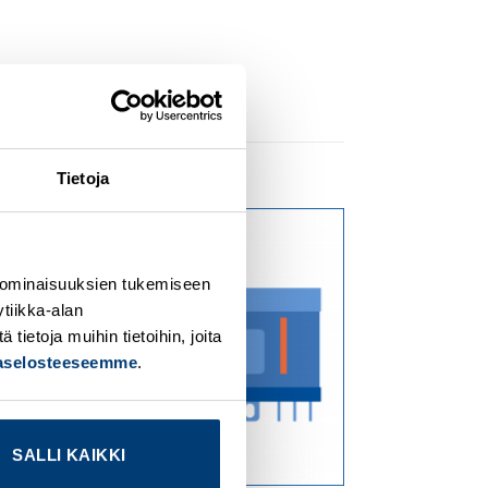
Tietoja
dd to
Add to
ishlist
wishlist
 ominaisuuksien tukemiseen
tiikka-alan
ietoja muihin tietoihin, joita
jaselosteeseemme
.
SALLI KAIKKI