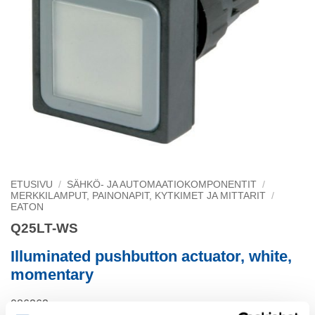
ETUSIVU
/
SÄHKÖ- JA AUTOMAATIOKOMPONENTIT
/
MERKKILAMPUT, PAINONAPIT, KYTKIMET JA MITTARIT
/
EATON
Q25LT-WS
Illuminated pushbutton actuator, white,
momentary
086262