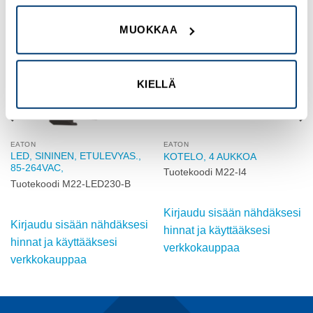
MUOKKAA
Add to
Add to
wishlist
wishlist
KIELLÄ
EATON
EATON
LED, SININEN, ETULEVYAS.,
KOTELO, 4 AUKKOA
85-264VAC,
Tuotekoodi M22-I4
Tuotekoodi M22-LED230-B
Kirjaudu sisään nähdäksesi
Kirjaudu sisään nähdäksesi
hinnat ja käyttääksesi
hinnat ja käyttääksesi
verkkokauppaa
verkkokauppaa