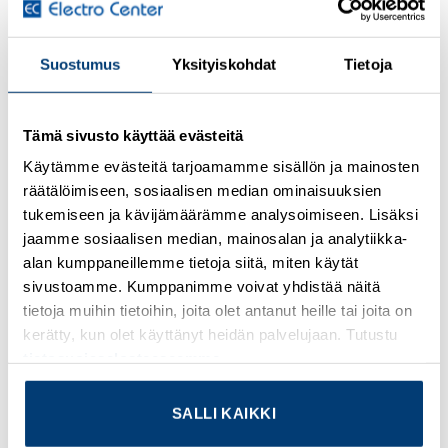
Suostumus
Yksityiskohdat
Tietoja
Kirjaudu sisään nähdäksesi hinnat ja käyttääksesi
verkkokauppaa
Tämä sivusto käyttää evästeitä
Eaton Moeller® series RMQ16 Illuminated pushbutton
Käytämme evästeitä tarjoamamme sisällön ja mainosten
actuator, white, momentary Q25LT-WS
räätälöimiseen, sosiaalisen median ominaisuuksien
tukemiseen ja kävijämäärämme analysoimiseen. Lisäksi
Lisätietoja tuotteesta
jaamme sosiaalisen median, mainosalan ja analytiikka-
alan kumppaneillemme tietoja siitä, miten käytät
Osasto:
Eaton
sivustoamme. Kumppanimme voivat yhdistää näitä
tietoja muihin tietoihin, joita olet antanut heille tai joita on
kerätty, kun olet käyttänyt heidän palvelujaan. Tutustu
tietosuojaselosteeseemme
.
TUTUSTU MYÖS
SALLI KAIKKI