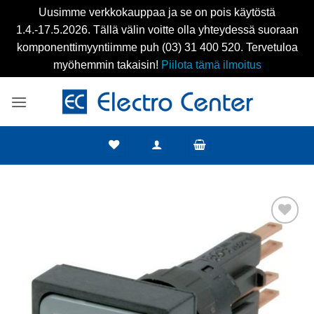
Uusimme verkkokauppaa ja se on pois käytöstä
1.4.-17.5.2026. Tällä välin voitte olla yhteydessä suoraan
komponenttimyyntiimme puh (03) 31 400 520. Tervetuloa
myöhemmin takaisin!
Piilota tämä ilmoitus
Skip
to
content
Add to
wishlist