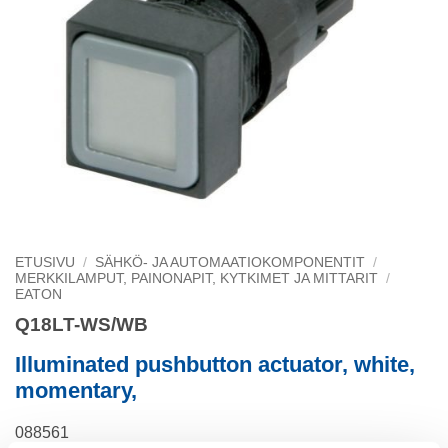
ETUSIVU
/
SÄHKÖ- JA AUTOMAATIOKOMPONENTIT
/
MERKKILAMPUT, PAINONAPIT, KYTKIMET JA MITTARIT
/
EATON
Q18LT-WS/WB
Illuminated pushbutton actuator, white,
momentary,
088561