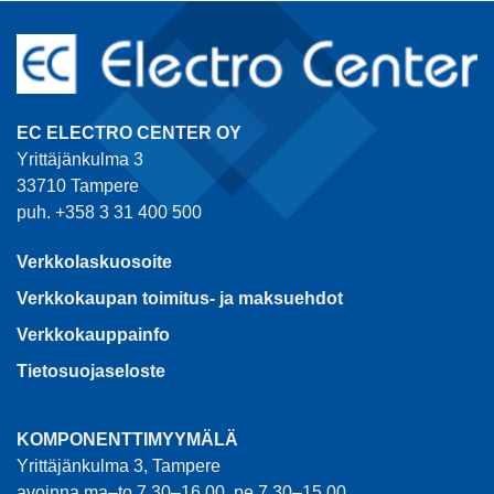
EC ELECTRO CENTER OY
Yrittäjänkulma 3
33710 Tampere
puh. +358 3 31 400 500
Verkkolaskuosoite
Verkkokaupan toimitus- ja maksuehdot
Verkkokauppainfo
Tietosuojaseloste
KOMPONENTTIMYYMÄLÄ
Yrittäjänkulma 3, Tampere
avoinna ma–to 7.30–16.00, pe 7.30–15.00