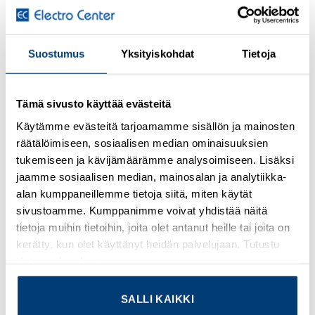
Suostumus
Yksityiskohdat
Tietoja
Kirjaudu sisään nähdäksesi hinnat ja käyttääksesi
verkkokauppaa
Tämä sivusto käyttää evästeitä
Eaton Moeller® series RMQ16 Illuminated pushbutton
Käytämme evästeitä tarjoamamme sisällön ja mainosten
actuator, white, momentary, +filament lamp 24V Q18LT-
räätälöimiseen, sosiaalisen median ominaisuuksien
WS/WB
tukemiseen ja kävijämäärämme analysoimiseen. Lisäksi
jaamme sosiaalisen median, mainosalan ja analytiikka-
Lisätietoja tuotteesta
alan kumppaneillemme tietoja siitä, miten käytät
sivustoamme. Kumppanimme voivat yhdistää näitä
Osasto:
Eaton
tietoja muihin tietoihin, joita olet antanut heille tai joita on
kerätty, kun olet käyttänyt heidän palvelujaan. Tutustu
tietosuojaselosteeseemme
.
SALLI KAIKKI
TUTUSTU MYÖS