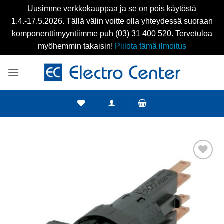
Uusimme verkkokauppaa ja se on pois käytöstä
1.4.-17.5.2026. Tällä välin voitte olla yhteydessä suoraan
komponenttimyyntiimme puh (03) 31 400 520. Tervetuloa
myöhemmin takaisin!
Piilota tämä ilmoitus
Skip
to
content
Add to
wishlist