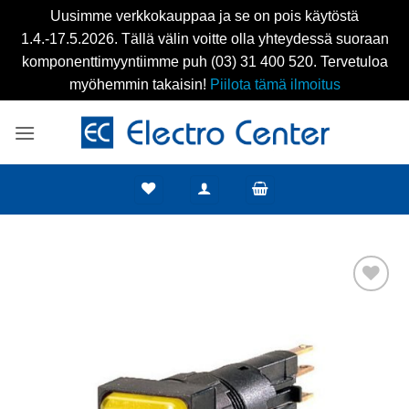
Uusimme verkkokauppaa ja se on pois käytöstä
1.4.-17.5.2026. Tällä välin voitte olla yhteydessä suoraan
komponenttimyyntiimme puh (03) 31 400 520. Tervetuloa
myöhemmin takaisin!
Piilota tämä ilmoitus
Skip
to
content
Add to
wishlist