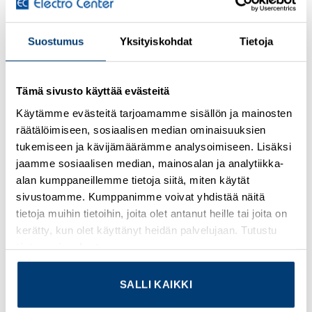
Suostumus
Yksityiskohdat
Tietoja
Kirjaudu sisään nähdäksesi hinnat ja käyttääksesi
verkkokauppaa
Tämä sivusto käyttää evästeitä
Eaton Moeller® series RMQ16 Indicator light, flush, yellow
Q18LF-GE
Käytämme evästeitä tarjoamamme sisällön ja mainosten
räätälöimiseen, sosiaalisen median ominaisuuksien
Lisätietoja tuotteesta
tukemiseen ja kävijämäärämme analysoimiseen. Lisäksi
jaamme sosiaalisen median, mainosalan ja analytiikka-
Osasto:
Eaton
alan kumppaneillemme tietoja siitä, miten käytät
sivustoamme. Kumppanimme voivat yhdistää näitä
tietoja muihin tietoihin, joita olet antanut heille tai joita on
kerätty, kun olet käyttänyt heidän palvelujaan. Tutustu
tietosuojaselosteeseemme
.
TUTUSTU MYÖS
SALLI KAIKKI