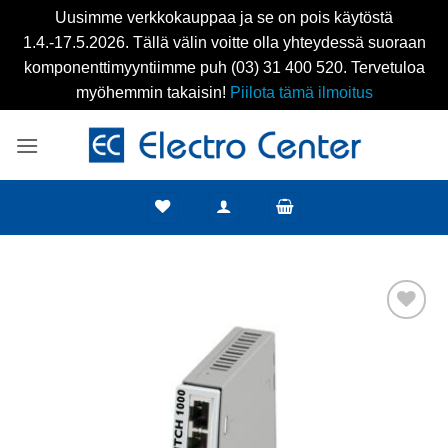
Uusimme verkkokauppaa ja se on pois käytöstä
1.4.-17.5.2026. Tällä välin voitte olla yhteydessä suoraan
komponenttimyyntiimme puh (03) 31 400 520. Tervetuloa
myöhemmin takaisin!
Piilota tämä ilmoitus
Skip
to
content
Add to
wishlist