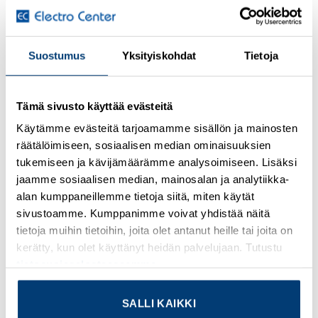
Kirjaudu sisään nähdäksesi hinnat ja käyttääksesi
Suostumus
Yksityiskohdat
Tietoja
verkkokauppaa
Narrow Ethernet switch, wide temperature range five RJ45
Tämä sivusto käyttää evästeitä
ports with 10/100 Mbps on all ports, automatic data
Käytämme evästeitä tarjoamamme sisällön ja mainosten
transmission speed detection, autocrossing function, and
räätälöimiseen, sosiaalisen median ominaisuuksien
QoS
tukemiseen ja kävijämäärämme analysoimiseen. Lisäksi
jaamme sosiaalisen median, mainosalan ja analytiikka-
Lisätietoja tuotteesta
alan kumppaneillemme tietoja siitä, miten käytät
sivustoamme. Kumppanimme voivat yhdistää näitä
Osasto:
Phoenix Contact
tietoja muihin tietoihin, joita olet antanut heille tai joita on
kerätty, kun olet käyttänyt heidän palvelujaan. Tutustu
tietosuojaselosteeseemme
.
SALLI KAIKKI
TUTUSTU MYÖS