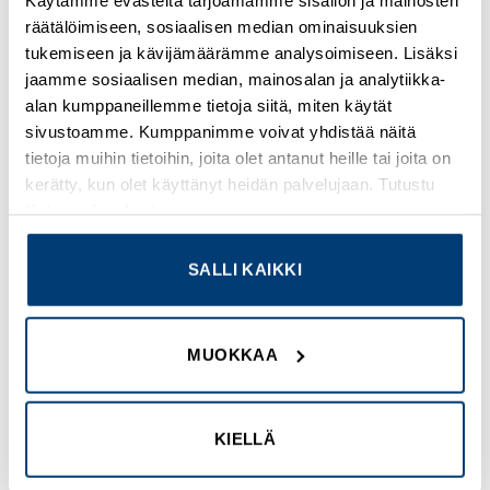
Standardi
räätälöimiseen, sosiaalisen median ominaisuuksien
tukemiseen ja kävijämäärämme analysoimiseen. Lisäksi
Asennusaukon halkaisija
jaamme sosiaalisen median, mainosalan ja analytiikka-
22 mm
alan kumppaneillemme tietoja siitä, miten käytät
sivustoamme. Kumppanimme voivat yhdistää näitä
Jakamaton myyntimäärä
tietoja muihin tietoihin, joita olet antanut heille tai joita on
1
kerätty, kun olet käyttänyt heidän palvelujaan. Tutustu
tietosuojaselosteeseemme
.
Ohjauskalusteen muoto
Suorakulmainen
SALLI KAIKKI
Ohjainpään tyyppi
Jousipalautus
MUOKKAA
Ohjainpään profiili
2 taso painiketta – 1 merkkivalo keskellä
KIELLÄ
Ohjainpään kuvaus
Valkoinen ”I” – musta ”O”