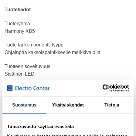
Tuotetiedot
Tuoteryhmä
Harmony XB5
Tuote tai komponentti tyyppi
Ohjainpää kaksoispainikkeelle merkkivalolla
Tuotteen soveltuvuus
Sisäinen LED
Laitteen lyhytnimi
ZB5
Suostumus
Yksityiskohdat
Tietoja
Kauluksen materiaali
Tummanharmaa muovi
Tämä sivusto käyttää evästeitä
Ohjainpään tyyppi
Käytämme evästeitä tarjoamamme sisällön ja mainosten