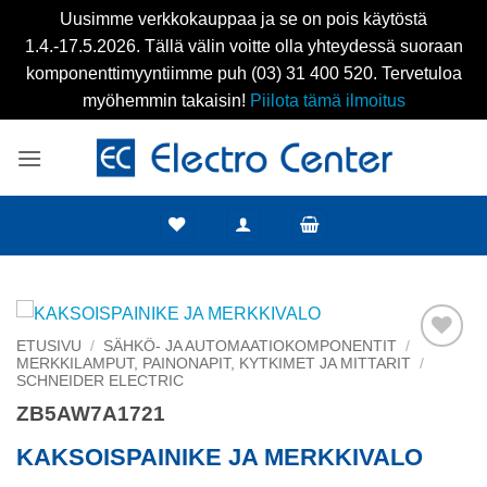
Uusimme verkkokauppaa ja se on pois käytöstä
1.4.-17.5.2026. Tällä välin voitte olla yhteydessä suoraan
komponenttimyyntiimme puh (03) 31 400 520. Tervetuloa
myöhemmin takaisin!
Piilota tämä ilmoitus
Skip
to
content
ETUSIVU
/
SÄHKÖ- JA AUTOMAATIOKOMPONENTIT
/
MERKKILAMPUT, PAINONAPIT, KYTKIMET JA MITTARIT
/
Add to
SCHNEIDER ELECTRIC
wishlist
ZB5AW7A1721
KAKSOISPAINIKE JA MERKKIVALO