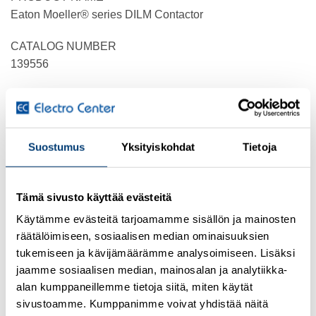
Eaton Moeller® series DILM Contactor
CATALOG NUMBER
139556
MODEL CODE
DILM300A/22(RA250)
EAN
Suostumus
Yksityiskohdat
Tietoja
4015081363346
PRODUCT LENGTH/DEPTH
Tämä sivusto käyttää evästeitä
208 mm
Käytämme evästeitä tarjoamamme sisällön ja mainosten
räätälöimiseen, sosiaalisen median ominaisuuksien
PRODUCT HEIGHT
tukemiseen ja kävijämäärämme analysoimiseen. Lisäksi
189 mm
jaamme sosiaalisen median, mainosalan ja analytiikka-
alan kumppaneillemme tietoja siitä, miten käytät
PRODUCT WIDTH
sivustoamme. Kumppanimme voivat yhdistää näitä
140 mm