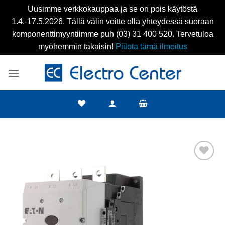
Uusimme verkkokauppaa ja se on pois käytöstä
1.4.-17.5.2026. Tällä välin voitte olla yhteydessä suoraan
komponenttimyyntiimme puh (03) 31 400 520. Tervetuloa
myöhemmin takaisin!
Piilota tämä ilmoitus
Skip
to
content
Add to
wishlist