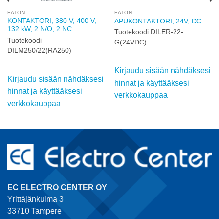
EATON
EATON
KONTAKTORI, 380 V, 400 V,
APUKONTAKTORI, 24V, DC
132 kW, 2 N/O, 2 NC
Tuotekoodi DILER-22-
Tuotekoodi
G(24VDC)
DILM250/22(RA250)
Kirjaudu sisään nähdäksesi
Kirjaudu sisään nähdäksesi
hinnat ja käyttääksesi
hinnat ja käyttääksesi
verkkokauppaa
verkkokauppaa
EC ELECTRO CENTER OY
Yrittäjänkulma 3
33710 Tampere