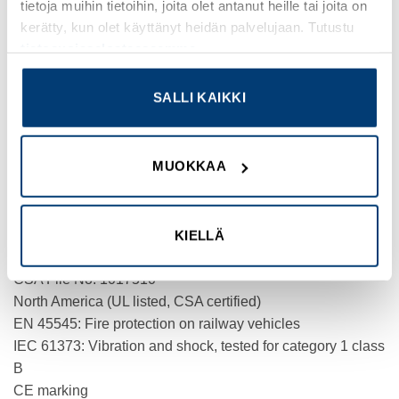
tietoja muihin tietoihin, joita olet antanut heille tai joita on
kerätty, kun olet käyttänyt heidän palvelujaan. Tutustu
PRODUCT WEIGHT
tietosuojaselosteeseemme
.
7.1 kg
SALLI KAIKKI
CERTIFICATIONS
VDE 0660
UL File No.: E29096
MUOKKAA
UL Category Control No.: NLDX
UL 60947-4-1
IEC/EN 60947-4-1
CSA Class No.: 3211-04
KIELLÄ
UL/CSA
CSA File No. 1017510
North America (UL listed, CSA certified)
EN 45545: Fire protection on railway vehicles
IEC 61373: Vibration and shock, tested for category 1 class
B
CE marking