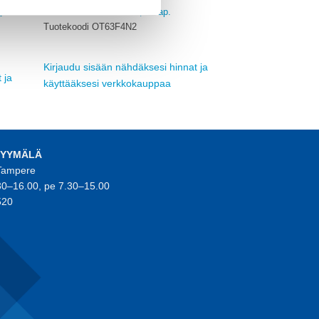
ABB
ysin
VÄÄNTÖKYTKIN 690V, 4-nap.
Tuotekoodi OT63F4N2
Kirjaudu sisään nähdäksesi hinnat ja
 ja
käyttääksesi verkkokauppaa
MYYMÄLÄ
 Tampere
30–16.00, pe 7.30–15.00
520