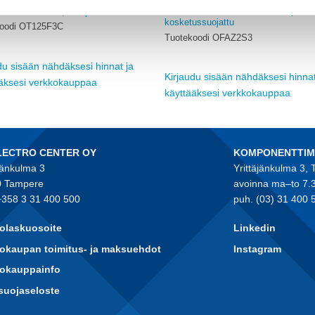
ABB
KAHVAVAROKEALUSTA, 3-nap., Tä
OKYTKIN 690V, 3-nap.
kosketussuojattu
koodi OT125F3C
Tuotekoodi OFAZ2S3
du sisään nähdäksesi hinnat ja
Kirjaudu sisään nähdäksesi hinnat
ääksesi verkkokauppaa
käyttääksesi verkkokauppaa
LECTRO CENTER OY
KOMPONENTTI
jänkulma 3
Yrittäjänkulma 3,
 Tampere
avoinna ma–to 7.
+358 3 31 400 500
puh. (03) 31 400 
olaskuosoite
Linkedin
okaupan toimitus- ja maksuehdot
Instagram
kokauppainfo
suojaseloste