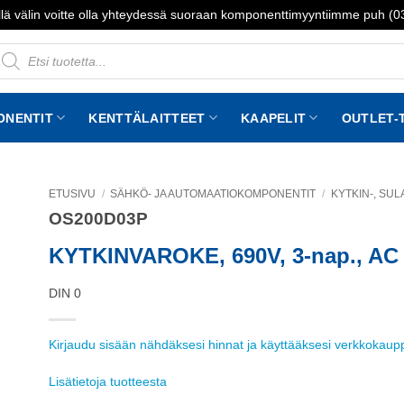
lä välin voitte olla yhteydessä suoraan komponenttimyyntiimme puh (
roducts
earch
ONENTIT
KENTTÄLAITTEET
KAAPELIT
OUTLET-
ETUSIVU
/
SÄHKÖ- JA AUTOMAATIOKOMPONENTIT
/
KYTKIN-, SUL
OS200D03P
to
st
KYTKINVAROKE, 690V, 3-nap., AC 
DIN 0
Kirjaudu sisään nähdäksesi hinnat ja käyttääksesi verkkokau
Lisätietoja tuotteesta