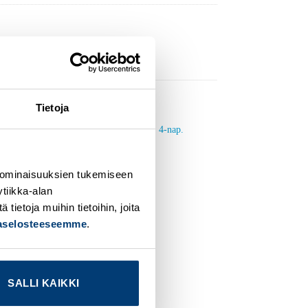
Tietoja
dd to
Add to
ishlist
wishlist
 ominaisuuksien tukemiseen
tiikka-alan
ietoja muihin tietoihin, joita
jaselosteeseemme
.
SALLI KAIKKI