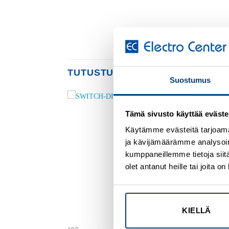
TUTUSTU MYÖS
Suostumus
Tämä sivusto käyttää eväste
Add to
Add to
wishlist
wishlist
Käytämme evästeitä tarjoama
ja kävijämäärämme analysoim
kumppaneillemme tietoja siitä
olet antanut heille tai joita 
KIELLÄ