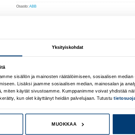
Osasto:
ABB
Yksityiskohdat
itä
Add to
A
wishlist
w
mme sisällön ja mainosten räätälöimiseen, sosiaalisen median
iseen. Lisäksi jaamme sosiaalisen median, mainosalan ja analy
, miten käytät sivustoamme. Kumppanimme voivat yhdistää näitä t
on kerätty, kun olet käyttänyt heidän palvelujaan. Tutustu
tietosuo
MUOKKAA