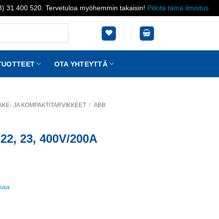
03) 31 400 520. Tervetuloa myöhemmin takaisin!
Piilota tämä ilmoitus
TUOTTEET
OTA YHTEYTTÄ
AKE- JA KOMPAKTITARVIKKEET
/
ABB
22, 23, 400V/200A
ppaa