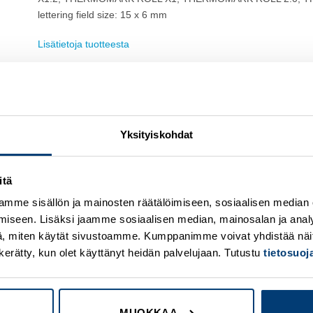
lettering field size: 15 x 6 mm
Lisätietoja tuotteesta
Osasto:
Merkintätarvikkeet
Yksityiskohdat
itä
mme sisällön ja mainosten räätälöimiseen, sosiaalisen median
iseen. Lisäksi jaamme sosiaalisen median, mainosalan ja analy
Add to
A
wishlist
w
, miten käytät sivustoamme. Kumppanimme voivat yhdistää näitä t
on kerätty, kun olet käyttänyt heidän palvelujaan. Tutustu
tietosuo
MUOKKAA