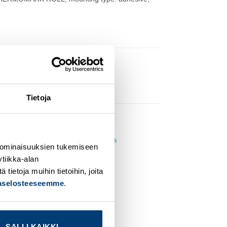
Tietoja
 ominaisuuksien tukemiseen
tiikka-alan
dd to
Add to
ishlist
wishlist
ietoja muihin tietoihin, joita
jaselosteeseemme
.
SALLI KAIKKI