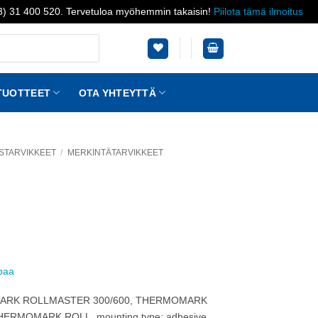
03) 31 400 520. Tervetuloa myöhemmin takaisin!
Piilota tämä ilmoitus
TUOTTEET
OTA YHTEYTTÄ
STARVIKKEET
/
MERKINTÄTARVIKKEET
ppaa
THERMOMARK ROLLMASTER 300/600, THERMOMARK
RMOMARK ROLL, mounting type: adhesive,