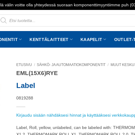
lä välin voitte olla yhteydessä suoraan komponenttimyyntiimme puh (
roducts
earch
ONENTIT
KENTTÄLAITTEET
KAAPELIT
OUTLET-
ETUSIVU
/
SÄHKÖ- JA AUTOMAATIOKOMPONENTIT
/
MUUT KESKU
EML(15X6)RYE
to
st
Label
0819288
Kirjaudu sisään nähdäksesi hinnat ja käyttääksesi verkkokau
Label, Roll, yellow, unlabeled, can be labeled with: 
X1.2, THERMOMARK ROLL X1, THERMOMARK ROLL 2.0, THE