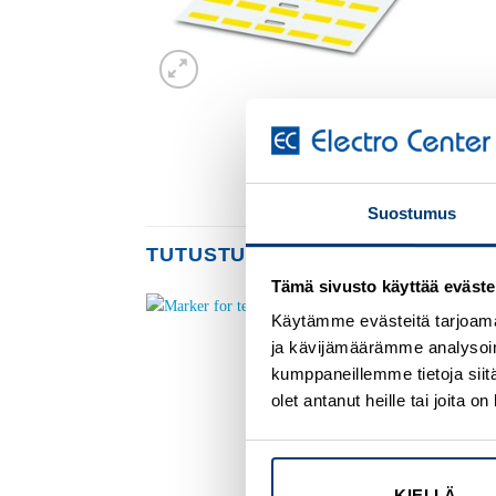
Suostumus
TUTUSTU MYÖS
Tämä sivusto käyttää eväste
Käytämme evästeitä tarjoama
ja kävijämäärämme analysoim
Add to
Add to
wishlist
wishlist
kumppaneillemme tietoja siitä
olet antanut heille tai joita 
KIELLÄ