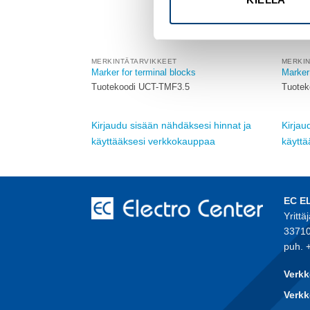
MERKINTÄTARVIKKEET
MERKI
ks
Marker for terminal blocks
Marker 
Tuotekoodi UCT-TMF3.5
Tuotek
sesi hinnat ja
Kirjaudu sisään nähdäksesi hinnat ja
Kirjau
auppaa
käyttääksesi verkkokauppaa
käytt
EC E
Yrittä
33710
puh. 
Verkk
Verkk