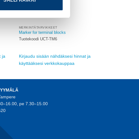
MERKINTÄTARVIKKEET
Marker for terminal blocks
Tuotekoodi UCT-TM6
 ja
Kirjaudu sisään nähdäksesi hinnat ja
käyttääksesi verkkokauppaa
MYYMÄLÄ
 Tampere
30–16.00, pe 7.30–15.00
520