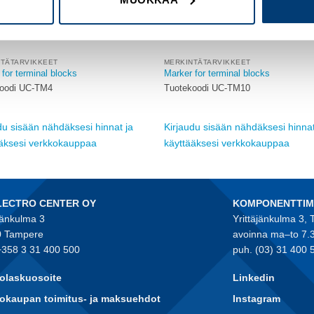
NTÄTARVIKKEET
MERKINTÄTARVIKKEET
for terminal blocks
Marker for terminal blocks
oodi UC-TM4
Tuotekoodi UC-TM10
du sisään nähdäksesi hinnat ja
Kirjaudu sisään nähdäksesi hinnat
ääksesi verkkokauppaa
käyttääksesi verkkokauppaa
LECTRO CENTER OY
KOMPONENTTI
jänkulma 3
Yrittäjänkulma 3,
 Tampere
avoinna ma–to 7.
+358 3 31 400 500
puh. (03) 31 400 
olaskuosoite
Linkedin
okaupan toimitus- ja maksuehdot
Instagram