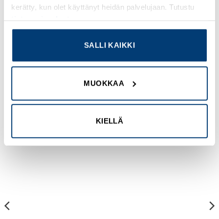
kerätty, kun olet käyttänyt heidän palvelujaan. Tutustu
Merkintä
tietosuojaselosteeseemme
.
Merkitsemätön
SALLI KAIKKI
Jakamaton myyntimäärä
1
MUOKKAA
TUTUSTU MYÖS
KIELLÄ
Add to
Add to
wishlist
wishlist