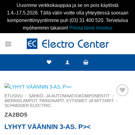
Uusimme verkkokauppaa ja se on pois käytöstä
1.4.-17.5.2026. Tällä välin voitte olla yhteydessä suoraan
komponenttimyyntiimme puh (03) 31 400 520. Tervetuloa
myöhemmin takaisin!
Piilota tämä ilmoitus
Skip
to
content
ETUSIVU
/
SÄHKÖ- JA AUTOMAATIOKOMPONENTIT
/
MERKKILAMPUT, PAINONAPIT, KYTKIMET JA MITTARIT
/
Add to
SCHNEIDER ELECTRIC
wishlist
ZA2BD5
LYHYT VÄÄNNIN 3-AS. P><