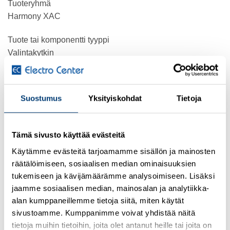
Tuoteryhmä
Harmony XAC
Tuote tai komponentti tyyppi
Valintakytkin
Komponentin nimi
ZA2
Suostumus
Yksityiskohdat
Tietoja
Tuotteen soveltuvuus
XACA
Tämä sivusto käyttää evästeitä
Täydentävät tiedot
Käytämme evästeitä tarjoamamme sisällön ja mainosten
räätälöimiseen, sosiaalisen median ominaisuuksien
tuotteen paino
tukemiseen ja kävijämäärämme analysoimiseen. Lisäksi
0,018 kg
jaamme sosiaalisen median, mainosalan ja analytiikka-
alan kumppaneillemme tietoja siitä, miten käytät
Merkinnän/ohjainpään tai linssin väri
sivustoamme. Kumppanimme voivat yhdistää näitä
Musta
tietoja muihin tietoihin, joita olet antanut heille tai joita on