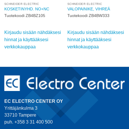
SCHNEIDER ELECTRIC
SCHNEIDER ELECTRIC
KOSKETINYHD. NO+NC
VALOPAINIKE, VIHREÄ
Tuotekoodi ZB4BZ105
Tuotekoodi ZB4BW333
Kirjaudu sisään nähdäksesi
Kirjaudu sisään nähdäksesi
hinnat ja käyttääksesi
hinnat ja käyttääksesi
verkkokauppaa
verkkokauppaa
EC ELECTRO CENTER OY
Yrittäjänkulma 3
33710 Tampere
puh. +358 3 31 400 500