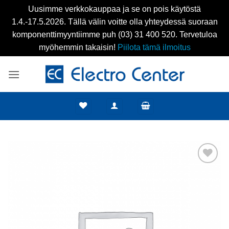
Uusimme verkkokauppaa ja se on pois käytöstä
1.4.-17.5.2026. Tällä välin voitte olla yhteydessä suoraan
komponenttimyyntiimme puh (03) 31 400 520. Tervetuloa
myöhemmin takaisin!
Piilota tämä ilmoitus
Skip
to
content
Add to
wishlist