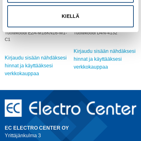
OMRON
OMRON
KIELLÄ
INDUKTIIVINEN ANTURI, M18,
ASENTOKYTKIN,
DC, ei-suojattu
RULLAMÄNTÄ, D4N, M20
Tuotekoodi E2A-M18KN16-M1-
Tuotekoodi D4N-4132
C1
Kirjaudu sisään nähdäksesi
Kirjaudu sisään nähdäksesi
hinnat ja käyttääksesi
hinnat ja käyttääksesi
verkkokauppaa
verkkokauppaa
EC ELECTRO CENTER OY
Yrittäjänkulma 3