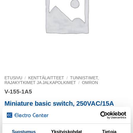
ETUSIVU
/
KENTTÄLAITTEET
/
TUNNISTIMET,
RAJAKYTKIMET JA JALKAPOLKIMET
/
OMRON
V-155-1A5
Miniature basic switch, 250VAC/15A
Short hinge roller lever, solder terminals
Suostumus
Yksityiskohdat
Tietoja