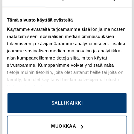
Kirjaudu sisään nähdäksesi hinnat ja käyttääksesi
Tämä sivusto käyttää evästeitä
verkkokauppaa
Käytämme evästeitä tarjoamamme sisällön ja mainosten
räätälöimiseen, sosiaalisen median ominaisuuksien
Osastot:
Omron
,
Uudet tuotteet
tukemiseen ja kävijämäärämme analysoimiseen. Lisäksi
jaamme sosiaalisen median, mainosalan ja analytiikka-
alan kumppaneillemme tietoja siitä, miten käytät
sivustoamme. Kumppanimme voivat yhdistää näitä
tietoja muihin tietoihin, joita olet antanut heille tai joita on
TUTUSTU MYÖS
kerätty, kun olet käyttänyt heidän palvelujaan. Tutustu
tietosuojaselosteeseemme
.
Add to
Add to
SALLI KAIKKI
wishlist
wishlist
MUOKKAA