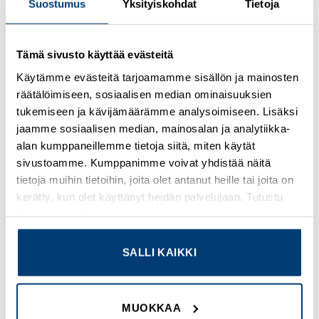
Suostumus
Yksityiskohdat
Tietoja
Tämä sivusto käyttää evästeitä
Kirjaudu sisään nähdäksesi hinnat ja käyttääksesi
Käytämme evästeitä tarjoamamme sisällön ja mainosten
verkkokauppaa
räätälöimiseen, sosiaalisen median ominaisuuksien
tukemiseen ja kävijämäärämme analysoimiseen. Lisäksi
Osastot:
Eaton
,
Uudet tuotteet
jaamme sosiaalisen median, mainosalan ja analytiikka-
alan kumppaneillemme tietoja siitä, miten käytät
sivustoamme. Kumppanimme voivat yhdistää näitä
tietoja muihin tietoihin, joita olet antanut heille tai joita on
kerätty, kun olet käyttänyt heidän palvelujaan. Tutustu
TUTUSTU MYÖS
tietosuojaselosteeseemme
.
SALLI KAIKKI
Add to
Add to
wishlist
wishlist
MUOKKAA