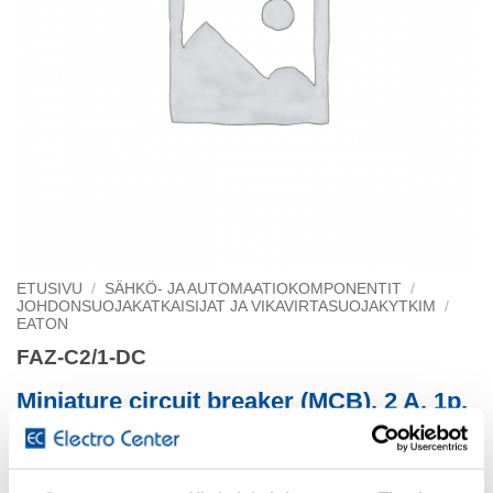
ETUSIVU
/
SÄHKÖ- JA AUTOMAATIOKOMPONENTIT
/
JOHDONSUOJAKATKAISIJAT JA VIKAVIRTASUOJAKYTKIM
/
EATON
FAZ-C2/1-DC
Miniature circuit breaker (MCB), 2 A, 1p,
characte
279122