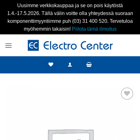
Uusimme verkkokauppaa ja se on pois käytöstä
1.4.-17.5.2026. Tällä välin voitte olla yhteydessä suoraan
komponenttimyyntiimme puh (03) 31 400 520. Tervetuloa
myöhemmin takaisin!
Piilota tämä ilmoitus
Skip
to
content
Add to
wishlist