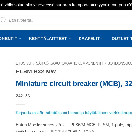
lä välin voitte olla yhteydessä suoraan komponenttimyyntiimme puh (
roducts
earch
ONENTIT
KENTTÄLAITTEET
KAAPELIT
OUTLET-
ETUSIVU
/
SÄHKÖ- JA AUTOMAATIOKOMPONENTIT
/
JOHDONSUOJA
PLSM-B32-MW
to
st
Miniature circuit breaker (MCB), 32
242183
Kirjaudu sisään nähdäksesi hinnat ja käyttääksesi verkkokau
Eaton Moeller series xPole – PLS6/M MCB. PLSM, 1-pole, trippin
switching capacity IEC/EN 60898-1: 10 kA