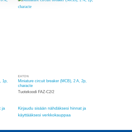
dd to
Add to
ishlist
wishlist
EATON
, 1p,
Miniature circuit breaker (MCB), 2 A, 2p,
characte
Tuotekoodi FAZ-C2/2
 ja
Kirjaudu sisään nähdäksesi hinnat ja
käyttääksesi verkkokauppaa