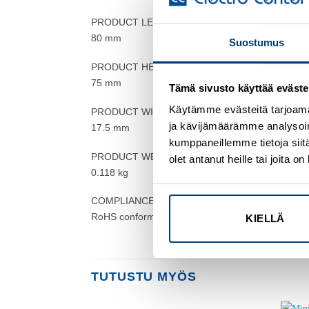
PRODUCT LENGTH/DEPTH
80 mm
Suostumus
PRODUCT HEIGHT
75 mm
Tämä sivusto käyttää eväste
Käytämme evästeitä tarjoama
PRODUCT WIDTH
ja kävijämäärämme analysoim
17.5 mm
kumppaneillemme tietoja siitä
PRODUCT WEIGHT
olet antanut heille tai joita 
0.118 kg
COMPLIANCES
RoHS conform
KIELLÄ
TUTUSTU MYÖS