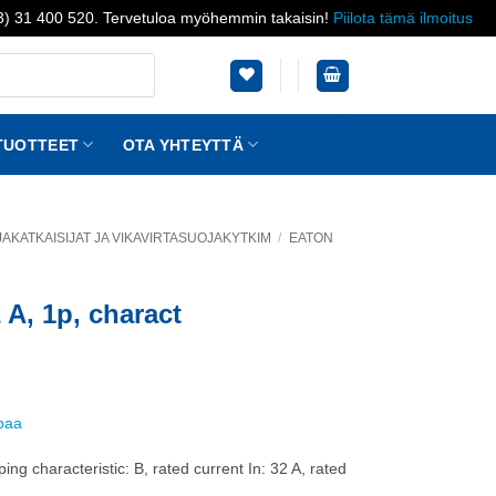
03) 31 400 520. Tervetuloa myöhemmin takaisin!
Piilota tämä ilmoitus
TUOTTEET
OTA YHTEYTTÄ
KATKAISIJAT JA VIKAVIRTASUOJAKYTKIM
/
EATON
 A, 1p, charact
ppaa
g characteristic: B, rated current In: 32 A, rated