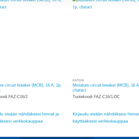
Add to
A
wishlist
w
EATON
re circuit breaker (MCB), 16 A, 2p,
Miniature circuit breaker (MCB), 16 A
t
charact
oodi FAZ-C16/2
Tuotekoodi FAZ-C16/1-DC
du sisään nähdäksesi hinnat ja
Kirjaudu sisään nähdäksesi hinnat
ääksesi verkkokauppaa
käyttääksesi verkkokauppaa