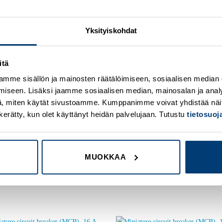
Yksityiskohdat
itä
mme sisällön ja mainosten räätälöimiseen, sosiaalisen median
iseen. Lisäksi jaamme sosiaalisen median, mainosalan ja analy
, miten käytät sivustoamme. Kumppanimme voivat yhdistää näitä t
on kerätty, kun olet käyttänyt heidän palvelujaan. Tutustu
tietosuo
MUOKKAA