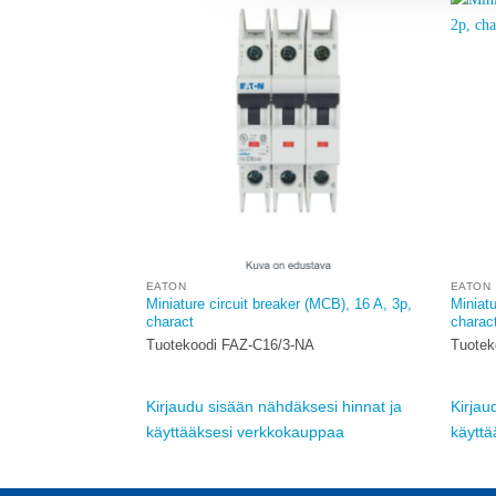
Add to
Add to
wishlist
wishlist
EATON
EATON
 (MCB), 13 A, 1p,
Miniature circuit breaker (MCB), 16 A, 3p,
Miniatu
charact
charac
MW
Tuotekoodi FAZ-C16/3-NA
Tuotek
sesi hinnat ja
Kirjaudu sisään nähdäksesi hinnat ja
Kirjau
auppaa
käyttääksesi verkkokauppaa
käytt