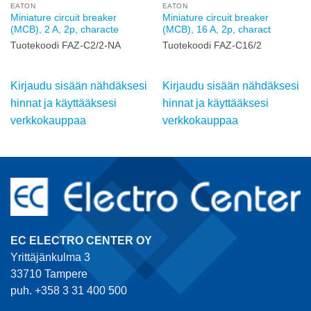
EATON
EATON
Miniature circuit breaker
Miniature circuit breaker
(MCB), 2 A, 2p, characte
(MCB), 16 A, 2p, charact
Tuotekoodi FAZ-C2/2-NA
Tuotekoodi FAZ-C16/2
Kirjaudu sisään nähdäksesi
Kirjaudu sisään nähdäksesi
hinnat ja käyttääksesi
hinnat ja käyttääksesi
verkkokauppaa
verkkokauppaa
EC ELECTRO CENTER OY
Yrittäjänkulma 3
33710 Tampere
puh. +358 3 31 400 500