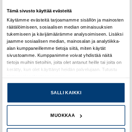
GENERAL SPECIFICATIONS
Tämä sivusto käyttää evästeitä
PRODUCT NAME
Käytämme evästeitä tarjoamamme sisällön ja mainosten
Eaton Moeller series xPole – PLS6/M MCB
räätälöimiseen, sosiaalisen median ominaisuuksien
tukemiseen ja kävijämäärämme analysoimiseen. Lisäksi
CATALOG NUMBER
jaamme sosiaalisen median, mainosalan ja analytiikka-
242185
alan kumppaneillemme tietoja siitä, miten käytät
sivustoamme. Kumppanimme voivat yhdistää näitä
EAN
tietoja muihin tietoihin, joita olet antanut heille tai joita on
4015082421854
kerätty, kun olet käyttänyt heidän palvelujaan. Tutustu
tietosuojaselosteeseemme
.
PRODUCT LENGTH/DEPTH
80 mm
SALLI KAIKKI
PRODUCT HEIGHT
75 mm
MUOKKAA
PRODUCT WIDTH
17.5 mm