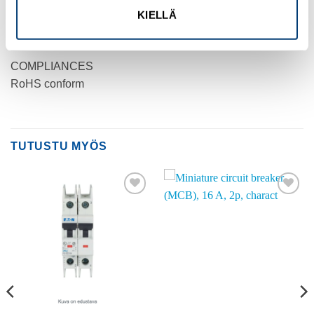
KIELLÄ
PRODUCT WEIGHT
0.119 kg
COMPLIANCES
RoHS conform
TUTUSTU MYÖS
Add to
Add to
wishlist
wishlist