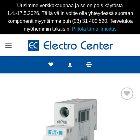
Uusimme verkkokauppaa ja se on pois käytöstä
1.4.-17.5.2026. Tällä välin voitte olla yhteydessä suoraan
komponenttimyyntiimme puh (03) 31 400 520. Tervetuloa
myöhemmin takaisin!
Piilota tämä ilmoitus
Skip
to
content
Add to
wishlist