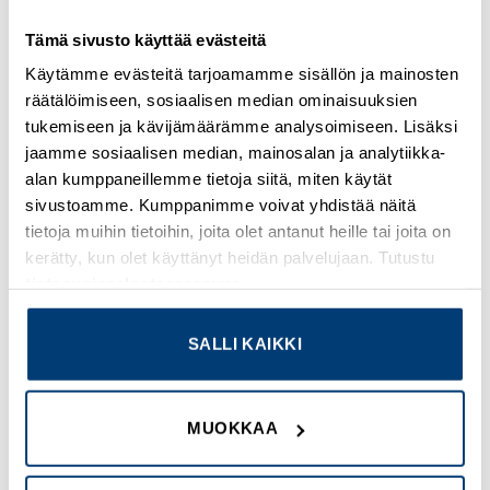
GENERAL SPECIFICATIONS
Tämä sivusto käyttää evästeitä
PRODUCT NAME
Käytämme evästeitä tarjoamamme sisällön ja mainosten
Eaton Moeller series xPole – PLS6/M MCB
räätälöimiseen, sosiaalisen median ominaisuuksien
tukemiseen ja kävijämäärämme analysoimiseen. Lisäksi
CATALOG NUMBER
jaamme sosiaalisen median, mainosalan ja analytiikka-
113404
alan kumppaneillemme tietoja siitä, miten käytät
sivustoamme. Kumppanimme voivat yhdistää näitä
EAN
tietoja muihin tietoihin, joita olet antanut heille tai joita on
4015081129393
kerätty, kun olet käyttänyt heidän palvelujaan. Tutustu
tietosuojaselosteeseemme
.
PRODUCT LENGTH/DEPTH
85 mm
SALLI KAIKKI
PRODUCT HEIGHT
73 mm
MUOKKAA
PRODUCT WIDTH
35 mm