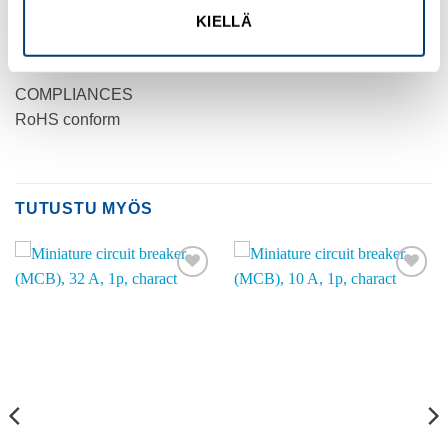
KIELLÄ
PRODUCT WEIGHT
0.24 kg
COMPLIANCES
RoHS conform
TUTUSTU MYÖS
Add to
Add to
wishlist
wishlist