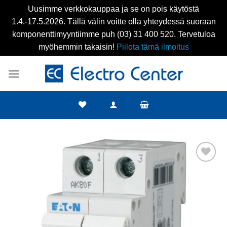
Uusimme verkkokauppaa ja se on pois käytöstä
1.4.-17.5.2026. Tällä välin voitte olla yhteydessä suoraan
komponenttimyyntiimme puh (03) 31 400 520. Tervetuloa
myöhemmin takaisin!
Piilota tämä ilmoitus
Skip
to
content
Add to
wishlist