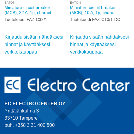
EATON
EATON
Miniature circuit breaker
Miniature circuit breaker
(MCB), 32 A, 1p, charact
(MCB), 10 A, 1p, charact
Tuotekoodi FAZ-C32/1
Tuotekoodi FAZ-C10/1-DC
Kirjaudu sisään nähdäksesi
Kirjaudu sisään nähdäksesi
hinnat ja käyttääksesi
hinnat ja käyttääksesi
verkkokauppaa
verkkokauppaa
EC ELECTRO CENTER OY
Yrittäjänkulma 3
33710 Tampere
puh. +358 3 31 400 500