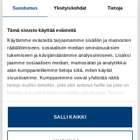
KUVAUS
Suostumus
Yksityiskohdat
Tietoja
GENERAL SPECIFICATIONS
Tämä sivusto käyttää evästeitä
PRODUCT NAME
Eaton Moeller series xPole – PLS6-DC MCB
Käytämme evästeitä tarjoamamme sisällön ja mainosten
räätälöimiseen, sosiaalisen median ominaisuuksien
CATALOG NUMBER
tukemiseen ja kävijämäärämme analysoimiseen. Lisäksi
243119
jaamme sosiaalisen median, mainosalan ja analytiikka-
alan kumppaneillemme tietoja siitä, miten käytät
EAN
sivustoamme. Kumppanimme voivat yhdistää näitä
4015082431198
tietoja muihin tietoihin, joita olet antanut heille tai joita on
kerätty, kun olet käyttänyt heidän palvelujaan. Tutustu
PRODUCT LENGTH/DEPTH
tietosuojaselosteeseemme
.
85 mm
SALLI KAIKKI
PRODUCT HEIGHT
73 mm