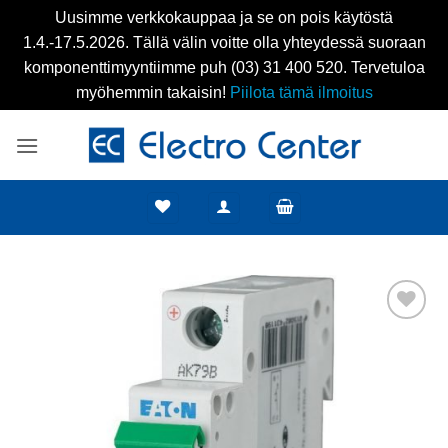
Uusimme verkkokauppaa ja se on pois käytöstä
1.4.-17.5.2026. Tällä välin voitte olla yhteydessä suoraan
komponenttimyyntiimme puh (03) 31 400 520. Tervetuloa
myöhemmin takaisin!
Piilota tämä ilmoitus
Skip
to
content
Add to
wishlist