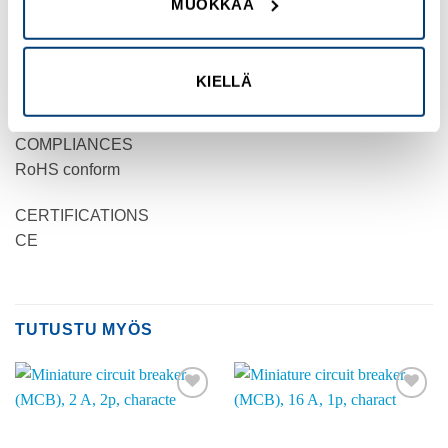
PRODUCT WIDTH
MUOKKAA
17.5 mm
PRODUCT WEIGHT
KIELLÄ
0.12 kg
COMPLIANCES
RoHS conform
CERTIFICATIONS
CE
TUTUSTU MYÖS
Add to
Add to
wishlist
wishlist