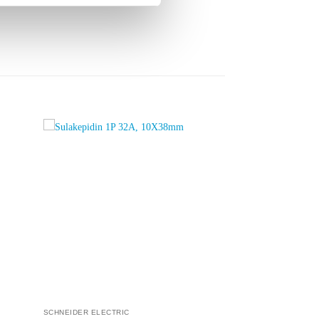
dd to
Add to
ishlist
wishlist
SCHNEIDER ELECTRIC