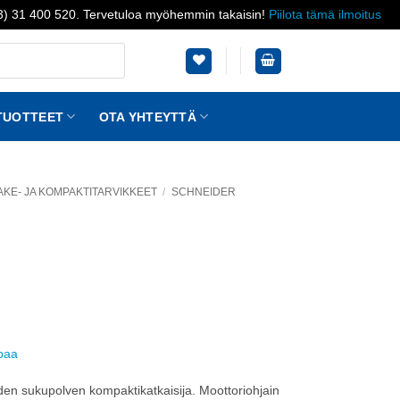
03) 31 400 520. Tervetuloa myöhemmin takaisin!
Piilota tämä ilmoitus
TUOTTEET
OTA YHTEYTTÄ
AKE- JA KOMPAKTITARVIKKEET
/
SCHNEIDER
ppaa
n sukupolven kompaktikatkaisija. Moottoriohjain