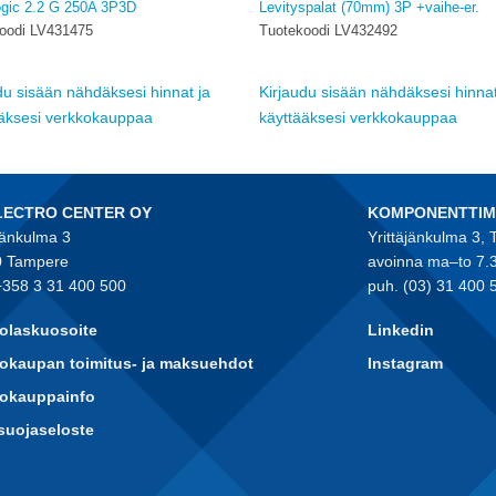
ogic 2.2 G 250A 3P3D
Levityspalat (70mm) 3P +vaihe-er.
oodi LV431475
Tuotekoodi LV432492
du sisään nähdäksesi hinnat ja
Kirjaudu sisään nähdäksesi hinnat
ääksesi verkkokauppaa
käyttääksesi verkkokauppaa
LECTRO CENTER OY
KOMPONENTTI
jänkulma 3
Yrittäjänkulma 3,
 Tampere
avoinna ma–to 7.
+358 3 31 400 500
puh. (03) 31 400 
olaskuosoite
Linkedin
okaupan toimitus- ja maksuehdot
Instagram
kokauppainfo
suojaseloste