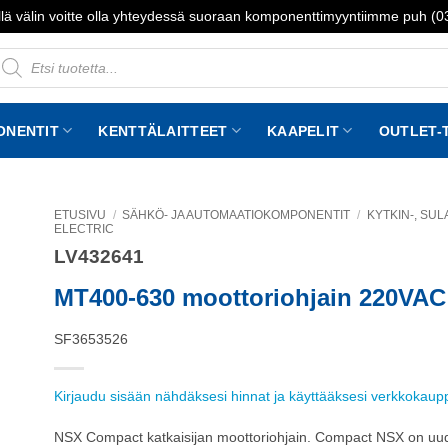
lä välin voitte olla yhteydessä suoraan komponenttimyyntiimme puh (
roducts
earch
ONENTIT
KENTTÄLAITTEET
KAAPELIT
OUTLET-
ETUSIVU
/
SÄHKÖ- JA AUTOMAATIOKOMPONENTIT
/
KYTKIN-, SUL
ELECTRIC
LV432641
to
st
MT400-630 moottoriohjain 220VAC
SF3653526
Kirjaudu sisään nähdäksesi hinnat ja käyttääksesi verkkokau
NSX Compact katkaisijan moottoriohjain. Compact NSX on uude