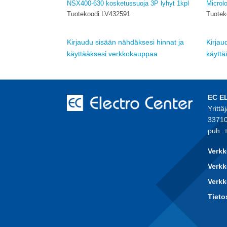
lostulo 10kpl
NSX400-630 kosketussuoja 3P lyhyt 1kpl
Microl
Tuotekoodi LV432591
Tuotek
sesi hinnat ja
Kirjaudu sisään nähdäksesi hinnat ja
Kirjau
auppaa
käyttääksesi verkkokauppaa
käytt
EC E
Yrittä
33710
puh. 
Verkk
Verkk
Verk
Tieto