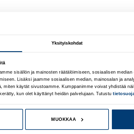
generation
Yksityiskohdat
generation
400 DC
630 DC
itä
mme sisällön ja mainosten räätälöimiseen, sosiaalisen median
iseen. Lisäksi jaamme sosiaalisen median, mainosalan ja analy
, miten käytät sivustoamme. Kumppanimme voivat yhdistää näitä t
on kerätty, kun olet käyttänyt heidän palvelujaan. Tutustu
tietosuo
MUOKKAA