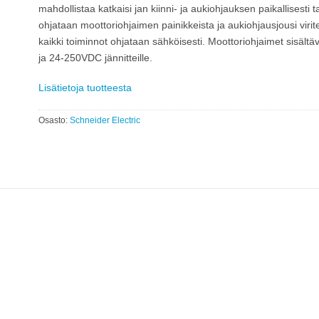
mahdollistaa katkaisi jan kiinni- ja aukiohjauksen paikallisesti 
ohjataan moottoriohjaimen painikkeista ja aukiohjausjousi viri
kaikki toiminnot ohjataan sähköisesti. Moottoriohjaimet sisäl
ja 24-250VDC jännitteille.
Lisätietoja tuotteesta
Osasto:
Schneider Electric