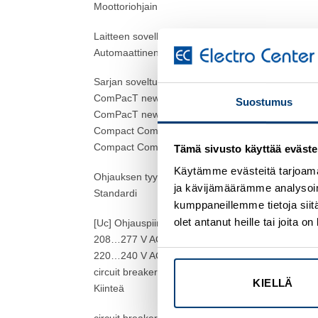
Moottoriohjain
Laitteen sovellus
Automaattinen jousen viritys
Sarjan soveltuvuus
ComPacT new generation ComPacT NSX400 new 
Suostumus
ComPacT new generation ComPacT NSX630 new 
Compact ComPacT NSX DC new generation NSX
Compact ComPacT NSX DC new generation NSX
Tämä sivusto käyttää eväste
Käytämme evästeitä tarjoama
Ohjauksen tyyppi
ja kävijämäärämme analysoim
Standardi
kumppaneillemme tietoja siitä
olet antanut heille tai joita 
[Uc] Ohjauspiirin jännite
208…277 V AC 60 Hz
220…240 V AC 50/60 Hz
circuit breaker mounting mode
KIELLÄ
Kiinteä
circuit breaker frame rated current