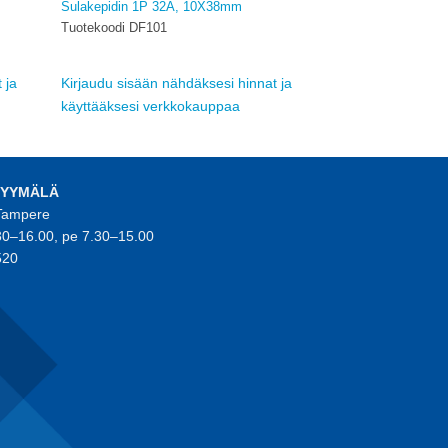
Sulakepidin 1P 32A, 10X38mm
Tuotekoodi DF101
 ja
Kirjaudu sisään nähdäksesi hinnat ja
käyttääksesi verkkokauppaa
MYYMÄLÄ
 Tampere
30–16.00, pe 7.30–15.00
520