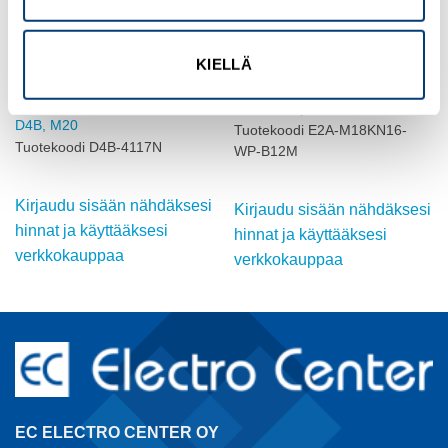
KIELLÄ
OMRON
OMRON
ASENTOKYTKIN,
INDUKTIIVINEN ANTURI, M18,
SÄÄDETTÄVÄ TANKOVIPU
DC, ei-suojattu
D4B, M20
Tuotekoodi E2A-M18KN16-
Tuotekoodi D4B-4117N
WP-B12M
Kirjaudu sisään nähdäksesi
Kirjaudu sisään nähdäksesi
hinnat ja käyttääksesi
hinnat ja käyttääksesi
verkkokauppaa
verkkokauppaa
EC ELECTRO CENTER OY