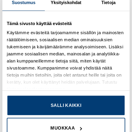
Suostumus
Yksityiskohdat
Tietoja
Kirjaudu sisään nähdäksesi hinnat ja käyttääksesi
Tämä sivusto käyttää evästeitä
verkkokauppaa
Käytämme evästeitä tarjoamamme sisällön ja mainosten
räätälöimiseen, sosiaalisen median ominaisuuksien
Osastot:
Omron
,
Uudet tuotteet
tukemiseen ja kävijämäärämme analysoimiseen. Lisäksi
jaamme sosiaalisen median, mainosalan ja analytiikka-
alan kumppaneillemme tietoja siitä, miten käytät
sivustoamme. Kumppanimme voivat yhdistää näitä
tietoja muihin tietoihin, joita olet antanut heille tai joita on
TUTUSTU MYÖS
kerätty, kun olet käyttänyt heidän palvelujaan. Tutustu
tietosuojaselosteeseemme
.
SALLI KAIKKI
Add to
Add to
wishlist
wishlist
MUOKKAA