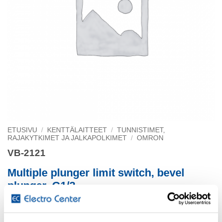
ETUSIVU
/
KENTTÄLAITTEET
/
TUNNISTIMET,
RAJAKYTKIMET JA JALKAPOLKIMET
/
OMRON
VB-2121
Multiple plunger limit switch, bevel
plunger, G1/2
4 cond.