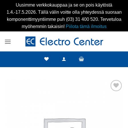
Uusimme verkkokauppaa ja se on pois käytöstä
1.4.-17.5.2026. Tällä välin voitte olla yhteydessä suoraan
komponenttimyyntiimme puh (03) 31 400 520. Tervetuloa
myöhemmin takaisin!
Piilota tämä ilmoitus
Skip
to
content
Add to
wishlist