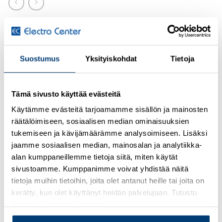
Kirjaudu sisään nähdäksesi hinnat ja käyttääksesi
verkkokauppaa
Suostumus
Yksityiskohdat
Tietoja
PCB connector, nominal current: 12 A, rated voltage (III/2):
320 V, number of positions: 4, pitch: 5.08 mm, connection
method: Crimp connection, color: green, Corresponding
Tämä sivusto käyttää evästeitä
female crimp contacts with current [A] and conductor cross
Käytämme evästeitä tarjoamamme sisällön ja mainosten
section range [mm²] data: 10A/MSTBC-MT 0,5-1,0
räätälöimiseen, sosiaalisen median ominaisuuksien
(3190564); 10A/MSTBC-MT 0,5-1,0 BA (3190645);
tukemiseen ja kävijämäärämme analysoimiseen. Lisäksi
12A/MSTBC-MT 1,5-2,5 (3190551); 12A/MSTBC-MT 1,5-
jaamme sosiaalisen median, mainosalan ja analytiikka-
2,5 BA (3190658). BA = Bandkontakte
alan kumppaneillemme tietoja siitä, miten käytät
sivustoamme. Kumppanimme voivat yhdistää näitä
Lisätietoja tuotteesta
tietoja muihin tietoihin, joita olet antanut heille tai joita on
kerätty, kun olet käyttänyt heidän palvelujaan. Tutustu
Osasto:
Phoenix Contact
tietosuojaselosteeseemme
.