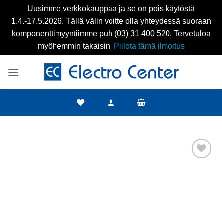
Uusimme verkkokauppaa ja se on pois käytöstä
1.4.-17.5.2026. Tällä välin voitte olla yhteydessä suoraan
komponenttimyyntiimme puh (03) 31 400 520. Tervetuloa
myöhemmin takaisin!
Piilota tämä ilmoitus
Skip
to
content
Add to
wishlist