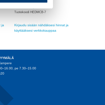
MUUT
Aikarele veto/päästö
Tuotekoodi HEDMCB-7
 ja
Kirjaudu sisään nähdäksesi hinnat ja
käyttääksesi verkkokauppaa
MYYMÄLÄ
 Tampere
30–16.00, pe 7.30–15.00
520