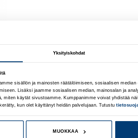
Yksityiskohdat
itä
Add to
A
wishlist
w
mme sisällön ja mainosten räätälöimiseen, sosiaalisen median
iseen. Lisäksi jaamme sosiaalisen median, mainosalan ja analy
, miten käytät sivustoamme. Kumppanimme voivat yhdistää näitä t
on kerätty, kun olet käyttänyt heidän palvelujaan. Tutustu
tietosuo
MUOKKAA