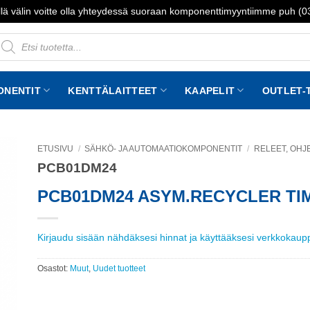
lä välin voitte olla yhteydessä suoraan komponenttimyyntiimme puh (
roducts
earch
ONENTIT
KENTTÄLAITTEET
KAAPELIT
OUTLET-
ETUSIVU
/
SÄHKÖ- JA AUTOMAATIOKOMPONENTIT
/
RELEET, OHJE
PCB01DM24
to
st
PCB01DM24 ASYM.RECYCLER TI
Kirjaudu sisään nähdäksesi hinnat ja käyttääksesi verkkokau
Osastot:
Muut
,
Uudet tuotteet