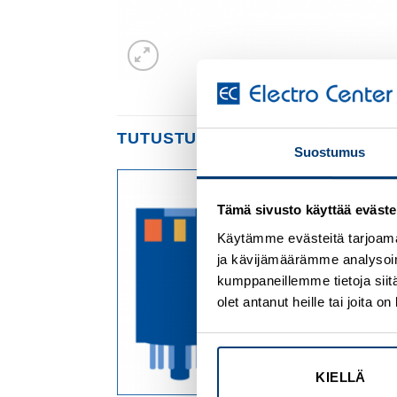
TUTUSTU MYÖS
Suostumus
Tämä sivusto käyttää eväste
Add to
Add to
wishlist
wishlist
Käytämme evästeitä tarjoama
ja kävijämäärämme analysoim
kumppaneillemme tietoja siitä
olet antanut heille tai joita 
KIELLÄ