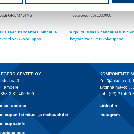
MUUT
TVS KYTKINKELLO
RCIKIT 24VDC 1CO LD
koodi GRUNI45TVS
Tuotekoodi 8871000000
du sisään nähdäksesi hinnat ja
Kirjaudu sisään nähdäksesi hinnat
ääksesi verkkokauppaa
käyttääksesi verkkokauppaa
LECTRO CENTER OY
KOMPONENTTI
jänkulma 3
Yrittäjänkulma 3,
 Tampere
avoinna ma–to 7.
+358 3 31 400 500
puh. (03) 31 400 
olaskuosoite
Linkedin
okaupan toimitus- ja maksuehdot
Instagram
kokauppainfo
suojaseloste