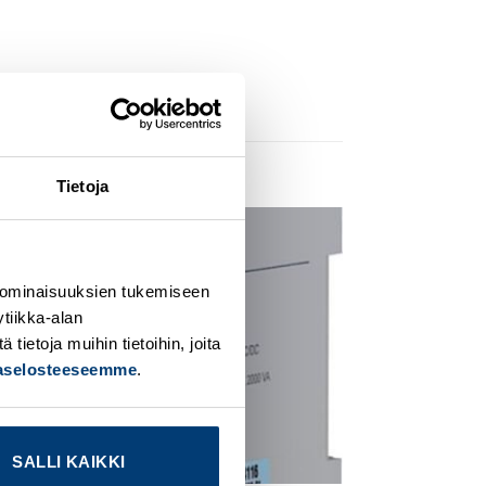
Tietoja
dd to
Add to
ishlist
wishlist
 ominaisuuksien tukemiseen
tiikka-alan
ietoja muihin tietoihin, joita
jaselosteeseemme
.
SALLI KAIKKI