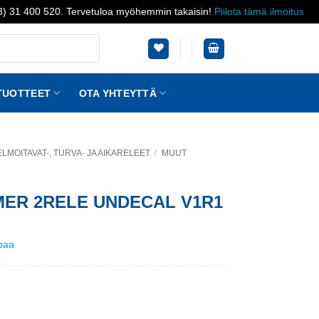
03) 31 400 520. Tervetuloa myöhemmin takaisin!
Piilota tämä ilmoitus
TUOTTEET
OTA YHTEYTTÄ
LMOITAVAT-, TURVA- JA AIKARELEET
/
MUUT
MER 2RELE UNDECAL V1R1
ppaa