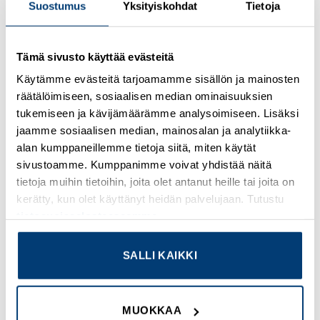
Suostumus
Yksityiskohdat
Tietoja
Kirjaudu sisään nähdäksesi hinnat ja käyttääksesi
Tämä sivusto käyttää evästeitä
verkkokauppaa
Käytämme evästeitä tarjoamamme sisällön ja mainosten
räätälöimiseen, sosiaalisen median ominaisuuksien
Osastot:
Omron
,
Uudet tuotteet
tukemiseen ja kävijämäärämme analysoimiseen. Lisäksi
jaamme sosiaalisen median, mainosalan ja analytiikka-
alan kumppaneillemme tietoja siitä, miten käytät
sivustoamme. Kumppanimme voivat yhdistää näitä
tietoja muihin tietoihin, joita olet antanut heille tai joita on
TUTUSTU MYÖS
kerätty, kun olet käyttänyt heidän palvelujaan. Tutustu
tietosuojaselosteeseemme
.
SALLI KAIKKI
Add to
Add to
wishlist
wishlist
MUOKKAA