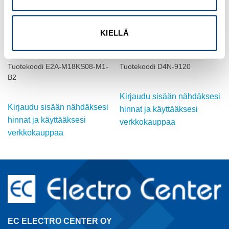
KIELLÄ
OMRON
OMRON
INDUKTIIVINEN ANTURI, M18,
ASENTOKYTKIN, RULLAVIPU,
DC, suojattu
D4N, M12
Tuotekoodi E2A-M18KS08-M1-
Tuotekoodi D4N-9120
B2
Kirjaudu sisään nähdäksesi
Kirjaudu sisään nähdäksesi
hinnat ja käyttääksesi
hinnat ja käyttääksesi
verkkokauppaa
verkkokauppaa
EC ELECTRO CENTER OY