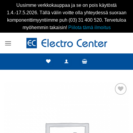
Uusimme verkkokauppaa ja se on pois käytöstä
1.4.-17.5.2026. Tällä välin voitte olla yhteydessä suoraan
komponenttimyyntiimme puh (03) 31 400 520. Tervetuloa
myöhemmin takaisin!
Piilota tämä ilmoitus
Skip
to
content
Add to
wishlist