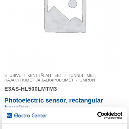
ETUSIVU
/
KENTTÄLAITTEET
/
TUNNISTIMET,
RAJAKYTKIMET JA JALKAPOLKIMET
/
OMRON
E3AS-HL500LMTM3
Photoelectric sensor, rectangular
housing
stainless steel, red laser class 1