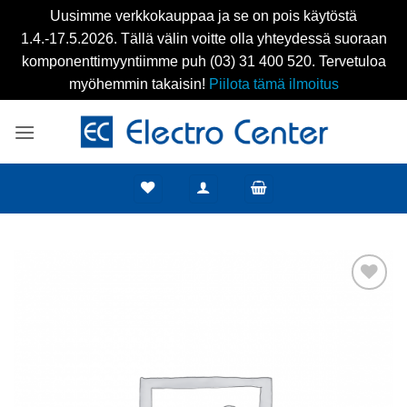
Uusimme verkkokauppaa ja se on pois käytöstä
1.4.-17.5.2026. Tällä välin voitte olla yhteydessä suoraan
komponenttimyyntiimme puh (03) 31 400 520. Tervetuloa
myöhemmin takaisin!
Piilota tämä ilmoitus
Skip
to
content
Add to
wishlist