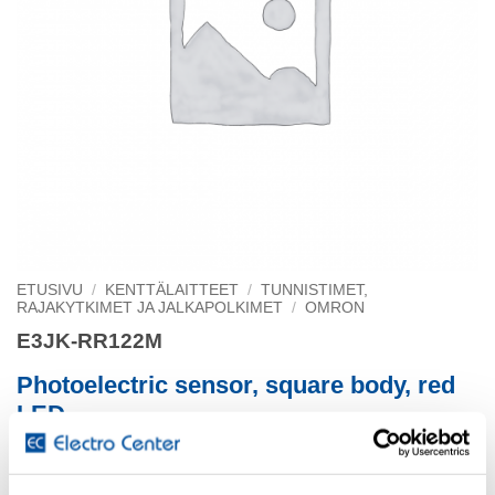
ETUSIVU
/
KENTTÄLAITTEET
/
TUNNISTIMET,
RAJAKYTKIMET JA JALKAPOLKIMET
/
OMRON
E3JK-RR122M
Photoelectric sensor, square body, red
LED
retro-reflective, polarized, 6m, AC/DC, relay