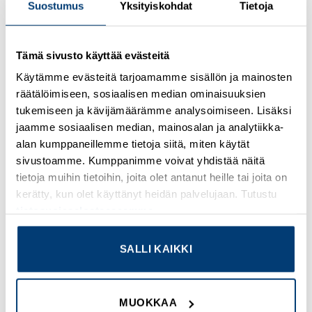
Suostumus
Yksityiskohdat
Tietoja
Kirjaudu sisään nähdäksesi hinnat ja käyttääksesi
Tämä sivusto käyttää evästeitä
verkkokauppaa
Käytämme evästeitä tarjoamamme sisällön ja mainosten
räätälöimiseen, sosiaalisen median ominaisuuksien
Osastot:
Omron
,
Uudet tuotteet
tukemiseen ja kävijämäärämme analysoimiseen. Lisäksi
jaamme sosiaalisen median, mainosalan ja analytiikka-
alan kumppaneillemme tietoja siitä, miten käytät
sivustoamme. Kumppanimme voivat yhdistää näitä
tietoja muihin tietoihin, joita olet antanut heille tai joita on
TUTUSTU MYÖS
kerätty, kun olet käyttänyt heidän palvelujaan. Tutustu
tietosuojaselosteeseemme
.
SALLI KAIKKI
Add to
Add to
wishlist
wishlist
MUOKKAA