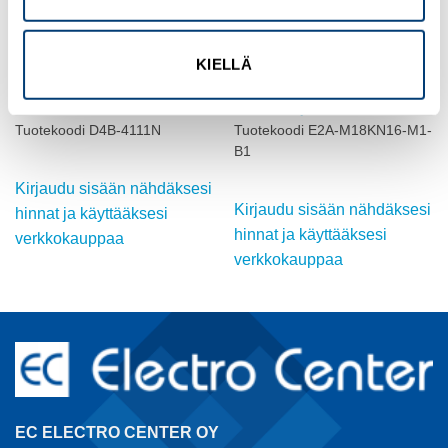
KIELLÄ
OMRON
OMRON
TURVARAJAKYTKIN, D4B,
INDUKTIIVINEN ANTURI, M18,
10A, 120V, M20
DC, ei-suojattu
Tuotekoodi D4B-4111N
Tuotekoodi E2A-M18KN16-M1-
B1
Kirjaudu sisään nähdäksesi
Kirjaudu sisään nähdäksesi
hinnat ja käyttääksesi
hinnat ja käyttääksesi
verkkokauppaa
verkkokauppaa
EC ELECTRO CENTER OY