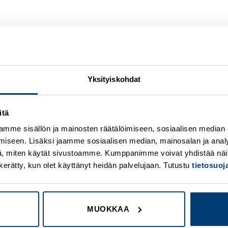
Yksityiskohdat
itä
Add to
A
mme sisällön ja mainosten räätälöimiseen, sosiaalisen median
wishlist
w
iseen. Lisäksi jaamme sosiaalisen median, mainosalan ja analy
, miten käytät sivustoamme. Kumppanimme voivat yhdistää näitä t
on kerätty, kun olet käyttänyt heidän palvelujaan. Tutustu
tietosuo
MUOKKAA