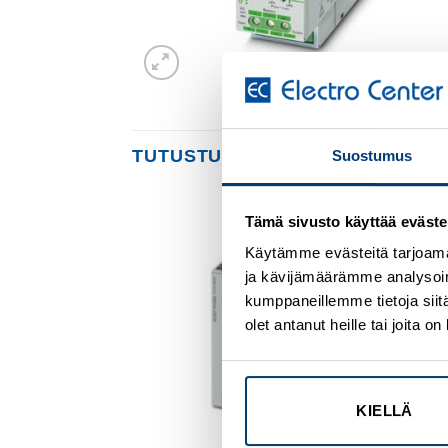
TUTUSTU MYÖS
Suostumus
Tämä sivusto käyttää eväste
Add to
Add to
Käytämme evästeitä tarjoama
wishlist
wishlist
ja kävijämäärämme analysoim
kumppaneillemme tietoja siitä
olet antanut heille tai joita 
KIELLÄ