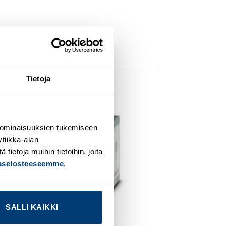
Tietoja
dd to
Add to
 ominaisuuksien tukemiseen
ishlist
wishlist
tiikka-alan
ietoja muihin tietoihin, joita
jaselosteeseemme
.
SALLI KAIKKI