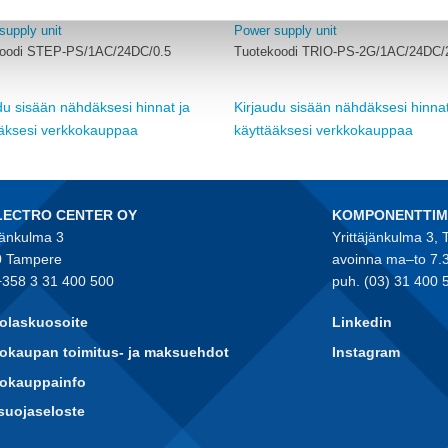
IX CONTACT
PHOENIX CONTACT
supply unit
Power supply unit
oodi STEP-PS/1AC/24DC/0.5
Tuotekoodi TRIO-PS-2G/1AC/24DC/
du sisään nähdäksesi hinnat ja
Kirjaudu sisään nähdäksesi hinnat
ääksesi verkkokauppaa
käyttääksesi verkkokauppaa
LECTRO CENTER OY
KOMPONENTTI
jänkulma 3
Yrittäjänkulma 3,
 Tampere
avoinna ma–to 7.
+358 3 31 400 500
puh. (03) 31 400 
olaskuosoite
Linkedin
okaupan toimitus- ja maksuehdot
Instagram
kokauppainfo
suojaseloste