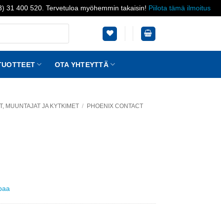
03) 31 400 520. Tervetuloa myöhemmin takaisin!
Piilota tämä ilmoitus
TUOTTEET
OTA YHTEYTTÄ
, MUUNTAJAT JA KYTKIMET
/
PHOENIX CONTACT
ppaa