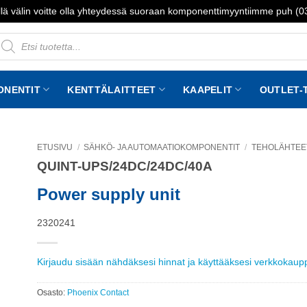
lä välin voitte olla yhteydessä suoraan komponenttimyyntiimme puh (
roducts
earch
ONENTIT
KENTTÄLAITTEET
KAAPELIT
OUTLET-
ETUSIVU
/
SÄHKÖ- JA AUTOMAATIOKOMPONENTIT
/
TEHOLÄHTEET
QUINT-UPS/24DC/24DC/40A
to
st
Power supply unit
2320241
Kirjaudu sisään nähdäksesi hinnat ja käyttääksesi verkkokau
Osasto:
Phoenix Contact