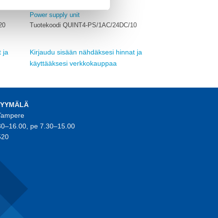
PHOENIX CONTACT
Power supply unit
20
Tuotekoodi QUINT4-PS/1AC/24DC/10
 ja
Kirjaudu sisään nähdäksesi hinnat ja
käyttääksesi verkkokauppaa
MYYMÄLÄ
 Tampere
30–16.00, pe 7.30–15.00
520