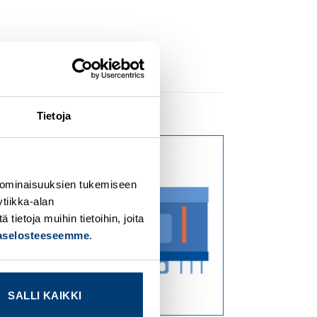
Tietoja
dd to
Add to
ishlist
wishlist
 ominaisuuksien tukemiseen
tiikka-alan
ietoja muihin tietoihin, joita
jaselosteeseemme
.
SALLI KAIKKI