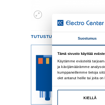
TUTUSTU MYÖS
Suostumus
Tämä sivusto käyttää eväste
Add to
Add to
wishlist
wishlist
Käytämme evästeitä tarjoama
ja kävijämäärämme analysoim
kumppaneillemme tietoja siitä
olet antanut heille tai joita 
KIELLÄ