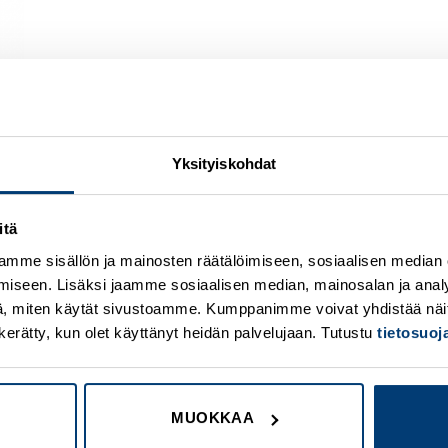
Yksityiskohdat
itä
Add to
A
wishlist
w
mme sisällön ja mainosten räätälöimiseen, sosiaalisen median
iseen. Lisäksi jaamme sosiaalisen median, mainosalan ja analy
, miten käytät sivustoamme. Kumppanimme voivat yhdistää näitä t
on kerätty, kun olet käyttänyt heidän palvelujaan. Tutustu
tietosuo
MUOKKAA