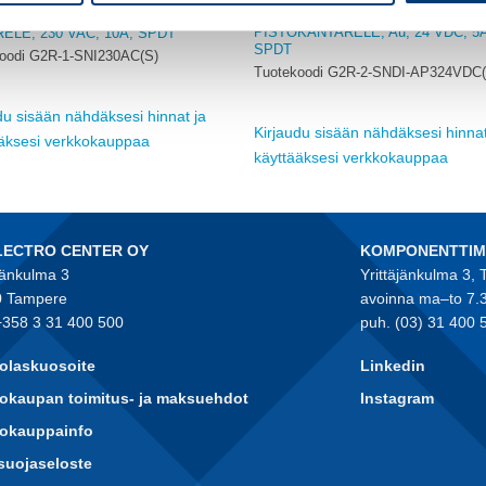
OMRON
PISTOKANTARELE, Au, 24 VDC, 5A
ELE, 230 VAC, 10A, SPDT
SPDT
oodi G2R-1-SNI230AC(S)
Tuotekoodi G2R-2-SNDI-AP324VDC(
du sisään nähdäksesi hinnat ja
Kirjaudu sisään nähdäksesi hinnat
ääksesi verkkokauppaa
käyttääksesi verkkokauppaa
LECTRO CENTER OY
KOMPONENTTI
jänkulma 3
Yrittäjänkulma 3,
 Tampere
avoinna ma–to 7.
+358 3 31 400 500
puh. (03) 31 400 
olaskuosoite
Linkedin
okaupan toimitus- ja maksuehdot
Instagram
kokauppainfo
suojaseloste