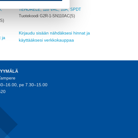
OMRON
,
TEHORELE, 110 VAC, 10A, SPDT
Tuotekoodi G2R-1-SN110AC(S)
S)
Kirjaudu sisään nähdäksesi hinnat ja
 ja
käyttääksesi verkkokauppaa
MYYMÄLÄ
 Tampere
30–16.00, pe 7.30–15.00
520