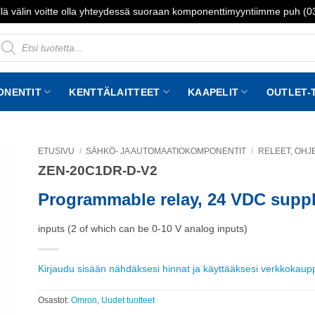
lä välin voitte olla yhteydessä suoraan komponenttimyyntiimme puh (
roducts
earch
ONENTIT
KENTTÄLAITTEET
KAAPELIT
OUTLET-
ETUSIVU
/
SÄHKÖ- JA AUTOMAATIOKOMPONENTIT
/
RELEET, OHJE
ZEN-20C1DR-D-V2
to
st
Programmable relay, 24 VDC suppl
inputs (2 of which can be 0-10 V analog inputs)
Kirjaudu sisään nähdäksesi hinnat ja käyttääksesi verkkokau
Osastot:
Omron
,
Uudet tuotteet