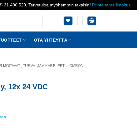
03) 31 400 520. Tervetuloa myöhemmin takaisin!
Piilota tämä ilmoitus
TUOTTEET
OTA YHTEYTTÄ
LMOITAVAT-, TURVA- JA AIKARELEET
/
OMRON
y, 12x 24 VDC
ppaa