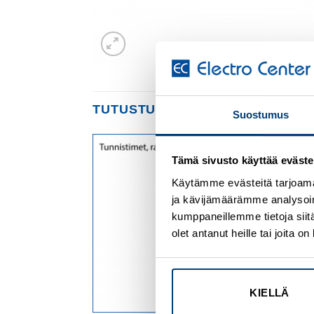
TUTUSTU MYÖS
Suostumus
Tämä sivusto käyttää eväste
Add to
Add to
wishlist
wishlist
Käytämme evästeitä tarjoama
ja kävijämäärämme analysoim
kumppaneillemme tietoja siitä
olet antanut heille tai joita 
KIELLÄ