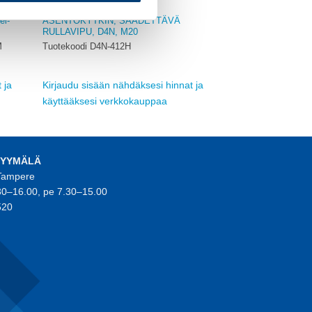
OMRON
ei-
ASENTOKYTKIN, SÄÄDETTÄVÄ
RULLAVIPU, D4N, M20
M
Tuotekoodi D4N-412H
 ja
Kirjaudu sisään nähdäksesi hinnat ja
käyttääksesi verkkokauppaa
MYYMÄLÄ
 Tampere
30–16.00, pe 7.30–15.00
520