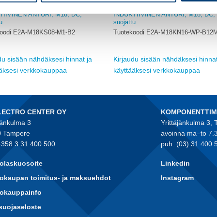
OMRON
TIIVINEN ANTURI, M18, DC,
INDUKTIIVINEN ANTURI, M18, DC, 
u
suojattu
koodi E2A-M18KS08-M1-B2
Tuotekoodi E2A-M18KN16-WP-B12
du sisään nähdäksesi hinnat ja
Kirjaudu sisään nähdäksesi hinnat
ääksesi verkkokauppaa
käyttääksesi verkkokauppaa
LECTRO CENTER OY
KOMPONENTTI
jänkulma 3
Yrittäjänkulma 3,
 Tampere
avoinna ma–to 7.
+358 3 31 400 500
puh. (03) 31 400 
olaskuosoite
Linkedin
okaupan toimitus- ja maksuehdot
Instagram
kokauppainfo
suojaseloste