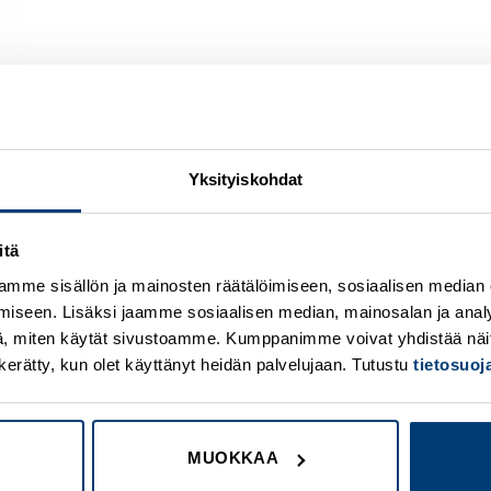
Yksityiskohdat
itä
Add to
A
wishlist
w
mme sisällön ja mainosten räätälöimiseen, sosiaalisen median
iseen. Lisäksi jaamme sosiaalisen median, mainosalan ja analy
, miten käytät sivustoamme. Kumppanimme voivat yhdistää näitä t
on kerätty, kun olet käyttänyt heidän palvelujaan. Tutustu
tietosuo
MUOKKAA