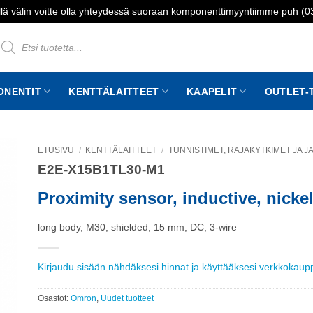
lä välin voitte olla yhteydessä suoraan komponenttimyyntiimme puh (
roducts
earch
ONENTIT
KENTTÄLAITTEET
KAAPELIT
OUTLET-
ETUSIVU
/
KENTTÄLAITTEET
/
TUNNISTIMET, RAJAKYTKIMET JA 
E2E-X15B1TL30-M1
to
st
Proximity sensor, inductive, nicke
long body, M30, shielded, 15 mm, DC, 3-wire
Kirjaudu sisään nähdäksesi hinnat ja käyttääksesi verkkokau
Osastot:
Omron
,
Uudet tuotteet