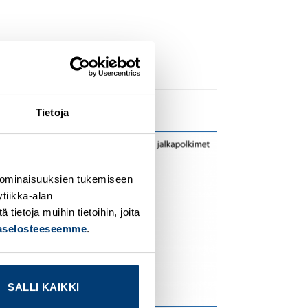
Tietoja
dd to
Add to
ishlist
wishlist
 ominaisuuksien tukemiseen
tiikka-alan
ietoja muihin tietoihin, joita
jaselosteeseemme
.
SALLI KAIKKI