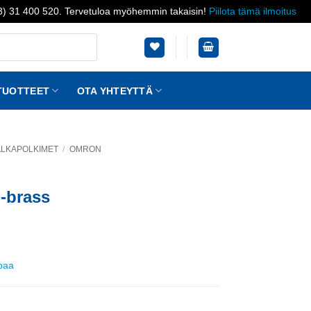
03) 31 400 520. Tervetuloa myöhemmin takaisin!
Piilota tämä ilmoitus
TUOTTEET
OTA YHTEYTTÄ
JALKAPOLKIMET
/
OMRON
l-brass
ppaa