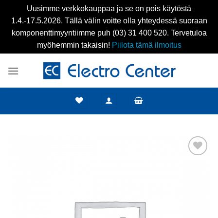
Uusimme verkkokauppaa ja se on pois käytöstä
1.4.-17.5.2026. Tällä välin voitte olla yhteydessä suoraan
komponenttimyyntiimme puh (03) 31 400 520. Tervetuloa
myöhemmin takaisin!
Piilota tämä ilmoitus
Skip
to
content
Add to
wishlist