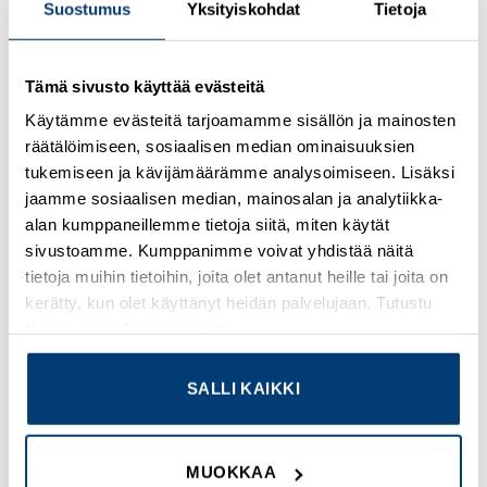
Suostumus
Yksityiskohdat
Tietoja
Kirjaudu sisään nähdäksesi hinnat ja käyttääksesi
Tämä sivusto käyttää evästeitä
verkkokauppaa
Käytämme evästeitä tarjoamamme sisällön ja mainosten
räätälöimiseen, sosiaalisen median ominaisuuksien
Osastot:
Omron
,
Uudet tuotteet
tukemiseen ja kävijämäärämme analysoimiseen. Lisäksi
jaamme sosiaalisen median, mainosalan ja analytiikka-
alan kumppaneillemme tietoja siitä, miten käytät
sivustoamme. Kumppanimme voivat yhdistää näitä
tietoja muihin tietoihin, joita olet antanut heille tai joita on
TUTUSTU MYÖS
kerätty, kun olet käyttänyt heidän palvelujaan. Tutustu
tietosuojaselosteeseemme
.
SALLI KAIKKI
Add to
Add to
wishlist
wishlist
MUOKKAA