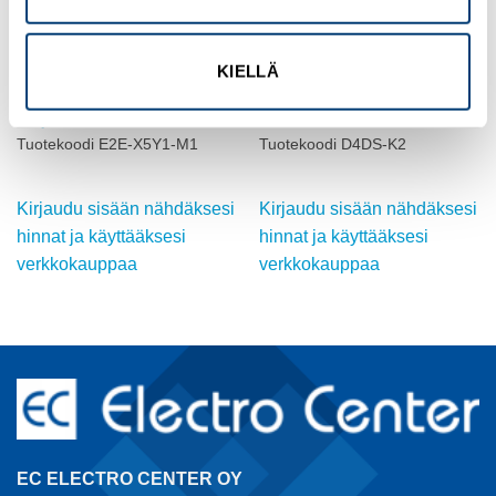
KIELLÄ
OMRON
OMRON
INDUKTIIVINEN ANTURI, M18,
SALPA, PYSTYSUUNTA
suojattu
D4NL/NS:lle
Tuotekoodi E2E-X5Y1-M1
Tuotekoodi D4DS-K2
Kirjaudu sisään nähdäksesi
Kirjaudu sisään nähdäksesi
hinnat ja käyttääksesi
hinnat ja käyttääksesi
verkkokauppaa
verkkokauppaa
EC ELECTRO CENTER OY