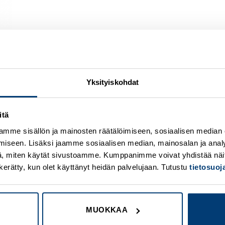
Yksityiskohdat
itä
Add to
A
wishlist
w
mme sisällön ja mainosten räätälöimiseen, sosiaalisen median
iseen. Lisäksi jaamme sosiaalisen median, mainosalan ja analy
, miten käytät sivustoamme. Kumppanimme voivat yhdistää näitä t
on kerätty, kun olet käyttänyt heidän palvelujaan. Tutustu
tietosuo
MUOKKAA