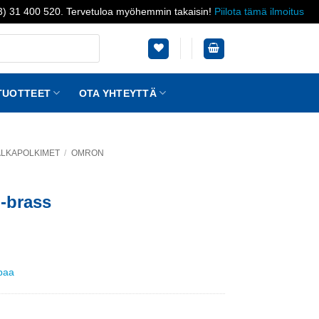
03) 31 400 520. Tervetuloa myöhemmin takaisin!
Piilota tämä ilmoitus
TUOTTEET
OTA YHTEYTTÄ
JALKAPOLKIMET
/
OMRON
l-brass
ppaa