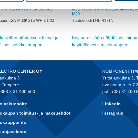
OMRON
TIIVINEN ANTURI, M30, DC,
ASENTOKYTKIN, RULLAMÄNTÄ, D
u
M20
koodi E2A-M30KS15-WP-B12M
Tuotekoodi D4B-4171N
du sisään nähdäksesi hinnat ja
Kirjaudu sisään nähdäksesi hinnat
ääksesi verkkokauppaa
käyttääksesi verkkokauppaa
LECTRO CENTER OY
KOMPONENTTI
jänkulma 3
Yrittäjänkulma 3,
 Tampere
avoinna ma–to 7.
+358 3 31 400 500
puh. (03) 31 400 
olaskuosoite
Linkedin
okaupan toimitus- ja maksuehdot
Instagram
kokauppainfo
suojaseloste