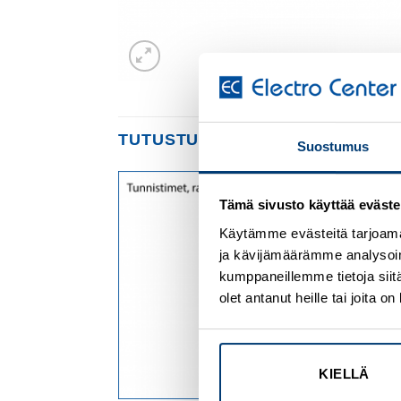
TUTUSTU MYÖS
Suostumus
Tämä sivusto käyttää eväste
Add to
Add to
wishlist
wishlist
Käytämme evästeitä tarjoama
ja kävijämäärämme analysoim
kumppaneillemme tietoja siitä
olet antanut heille tai joita 
KIELLÄ