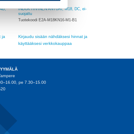
OMRON
4B,
INDUKTIIVINEN ANTURI, M18, DC, ei-
suojattu
Tuotekoodi E2A-M18KN16-M1-B1
 ja
Kirjaudu sisään nähdäksesi hinnat ja
käyttääksesi verkkokauppaa
MYYMÄLÄ
 Tampere
30–16.00, pe 7.30–15.00
520