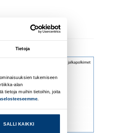
Tietoja
dd to
Add to
ishlist
wishlist
 ominaisuuksien tukemiseen
tiikka-alan
ietoja muihin tietoihin, joita
jaselosteeseemme
.
SALLI KAIKKI