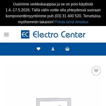
Uusimme verkkokauppaa ja se on pois käytöstä
1.4.-17.5.2026. Tällä välin voitte olla yhteydessä suoraan
komponenttimyyntiimme puh (03) 31 400 520. Tervetuloa
myöhemmin takaisin!
Piilota tämä ilmoitus
Skip
to
content
Add to
wishlist