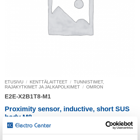
ETUSIVU
/
KENTTÄLAITTEET
/
TUNNISTIMET,
RAJAKYTKIMET JA JALKAPOLKIMET
/
OMRON
E2E-X2B1T8-M1
Proximity sensor, inductive, short SUS
body M8
shielded, 2 mm, DC, 3-wire, PNP NO, IO-Link COM3