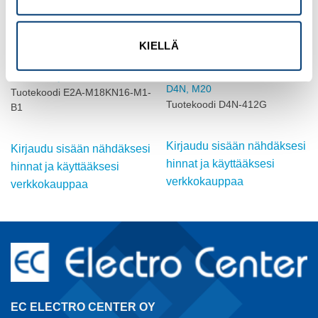
KIELLÄ
OMRON
OMRON
INDUKTIIVINEN ANTURI, M18,
ASENTOKYTKIN,
DC, ei-suojattu
SÄÄDETTÄVÄ RULLAVIPU,
D4N, M20
Tuotekoodi E2A-M18KN16-M1-
Tuotekoodi D4N-412G
B1
Kirjaudu sisään nähdäksesi
Kirjaudu sisään nähdäksesi
hinnat ja käyttääksesi
hinnat ja käyttääksesi
verkkokauppaa
verkkokauppaa
EC ELECTRO CENTER OY