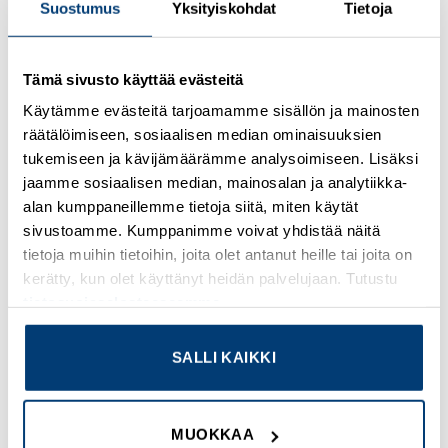
Suostumus
Yksityiskohdat
Tietoja
Kirjaudu sisään nähdäksesi hinnat ja käyttääksesi
Tämä sivusto käyttää evästeitä
verkkokauppaa
Käytämme evästeitä tarjoamamme sisällön ja mainosten
räätälöimiseen, sosiaalisen median ominaisuuksien
Osastot:
Omron
,
Uudet tuotteet
tukemiseen ja kävijämäärämme analysoimiseen. Lisäksi
jaamme sosiaalisen median, mainosalan ja analytiikka-
alan kumppaneillemme tietoja siitä, miten käytät
sivustoamme. Kumppanimme voivat yhdistää näitä
tietoja muihin tietoihin, joita olet antanut heille tai joita on
TUTUSTU MYÖS
kerätty, kun olet käyttänyt heidän palvelujaan. Tutustu
tietosuojaselosteeseemme
.
SALLI KAIKKI
Add to
Add to
wishlist
wishlist
MUOKKAA