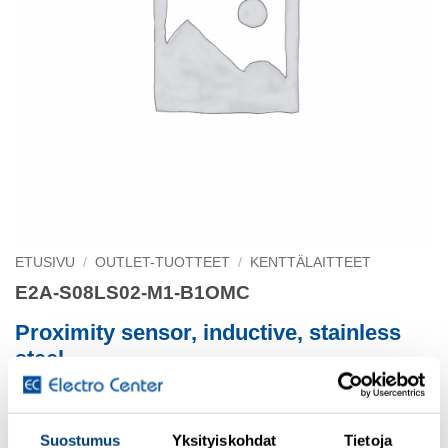
ETUSIVU
/
OUTLET-TUOTTEET
/
KENTTÄLAITTEET
E2A-S08LS02-M1-B1OMC
Proximity sensor, inductive, stainless
steel
Valmistus lopetettu
Suostumus
Yksityiskohdat
Tietoja