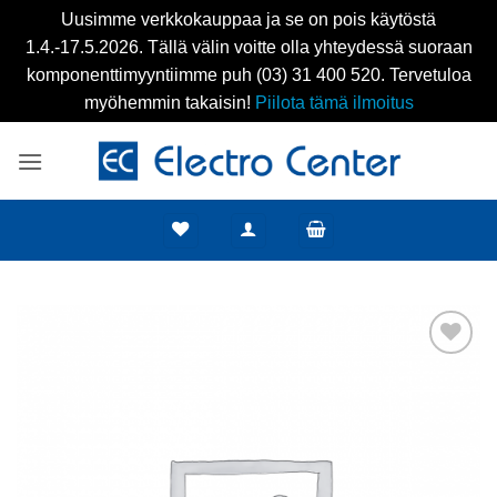
Uusimme verkkokauppaa ja se on pois käytöstä
1.4.-17.5.2026. Tällä välin voitte olla yhteydessä suoraan
komponenttimyyntiimme puh (03) 31 400 520. Tervetuloa
myöhemmin takaisin!
Piilota tämä ilmoitus
Skip
to
content
Add to
wishlist