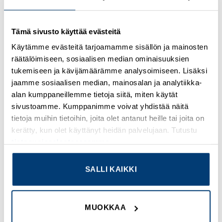
Kirjaudu sisään nähdäksesi hinnat ja käyttääksesi
Tämä sivusto käyttää evästeitä
verkkokauppaa
Käytämme evästeitä tarjoamamme sisällön ja mainosten
räätälöimiseen, sosiaalisen median ominaisuuksien
Osastot:
Kenttälaitteet
,
Uudet tuotteet
tukemiseen ja kävijämäärämme analysoimiseen. Lisäksi
jaamme sosiaalisen median, mainosalan ja analytiikka-
alan kumppaneillemme tietoja siitä, miten käytät
sivustoamme. Kumppanimme voivat yhdistää näitä
tietoja muihin tietoihin, joita olet antanut heille tai joita on
TUTUSTU MYÖS
kerätty, kun olet käyttänyt heidän palvelujaan. Tutustu
tietosuojaselosteeseemme
.
SALLI KAIKKI
Add to
Add to
wishlist
wishlist
MUOKKAA