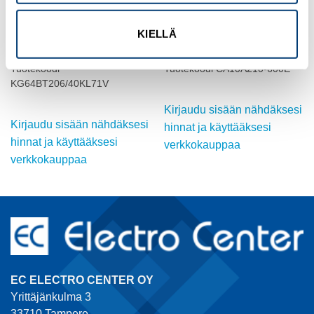
KIELLÄ
KENTTÄLAITTEET
KENTTÄLAITTEET
KYTKIN
Nokkakytkin K&N 1-0-2
Tuotekoodi
Tuotekoodi CA10A210-600E
KG64BT206/40KL71V
Kirjaudu sisään nähdäksesi
Kirjaudu sisään nähdäksesi
hinnat ja käyttääksesi
hinnat ja käyttääksesi
verkkokauppaa
verkkokauppaa
EC ELECTRO CENTER OY
Yrittäjänkulma 3
33710 Tampere