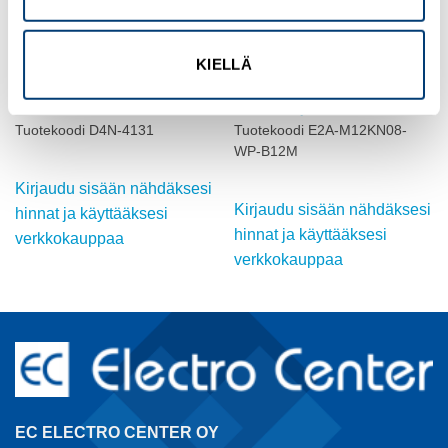
KIELLÄ
OMRON
OMRON
ASENTOKYTKIN, MÄNTÄ,
INDUKTIIVINEN ANTURI, M12,
D4N, M20
DC, ei-suojattu
Tuotekoodi D4N-4131
Tuotekoodi E2A-M12KN08-
WP-B12M
Kirjaudu sisään nähdäksesi
Kirjaudu sisään nähdäksesi
hinnat ja käyttääksesi
hinnat ja käyttääksesi
verkkokauppaa
verkkokauppaa
EC ELECTRO CENTER OY