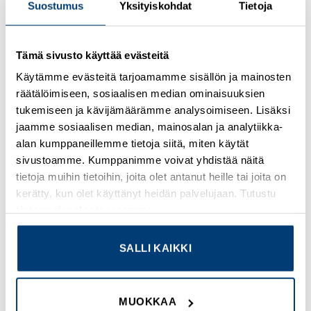
Suostumus
Yksityiskohdat
Tietoja
Kirjaudu sisään nähdäksesi hinnat ja käyttääksesi
Tämä sivusto käyttää evästeitä
verkkokauppaa
Käytämme evästeitä tarjoamamme sisällön ja mainosten
räätälöimiseen, sosiaalisen median ominaisuuksien
Osastot:
Omron
,
Uudet tuotteet
tukemiseen ja kävijämäärämme analysoimiseen. Lisäksi
jaamme sosiaalisen median, mainosalan ja analytiikka-
alan kumppaneillemme tietoja siitä, miten käytät
sivustoamme. Kumppanimme voivat yhdistää näitä
tietoja muihin tietoihin, joita olet antanut heille tai joita on
TUTUSTU MYÖS
kerätty, kun olet käyttänyt heidän palvelujaan. Tutustu
tietosuojaselosteeseemme
.
SALLI KAIKKI
Add to
Add to
wishlist
wishlist
MUOKKAA