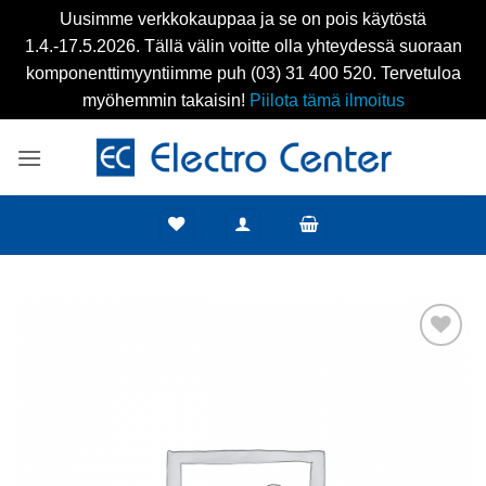
Uusimme verkkokauppaa ja se on pois käytöstä
1.4.-17.5.2026. Tällä välin voitte olla yhteydessä suoraan
komponenttimyyntiimme puh (03) 31 400 520. Tervetuloa
myöhemmin takaisin!
Piilota tämä ilmoitus
Skip
to
content
Add to
wishlist