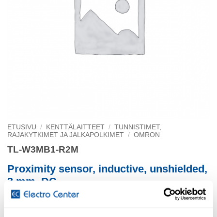
ETUSIVU
/
KENTTÄLAITTEET
/
TUNNISTIMET,
RAJAKYTKIMET JA JALKAPOLKIMET
/
OMRON
TL-W3MB1-R2M
Proximity sensor, inductive, unshielded,
3 mm, DC
3-wire, PNP-NO, 2 m robotic cable