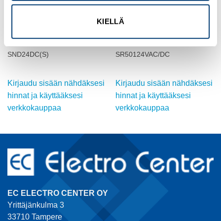
OMRON
OMRON
KIELLÄ
TEHORELE, 24 VDC, 10A,
TEHORELE, (6mm lev.), 24
SPDT
VAC/DC, 6A, SPDT
Tuotekoodi G2R-1-
Tuotekoodi G2RV-
SND24DC(S)
SR50124VAC/DC
Kirjaudu sisään nähdäksesi
Kirjaudu sisään nähdäksesi
hinnat ja käyttääksesi
hinnat ja käyttääksesi
verkkokauppaa
verkkokauppaa
EC ELECTRO CENTER OY
Yrittäjänkulma 3
33710 Tampere