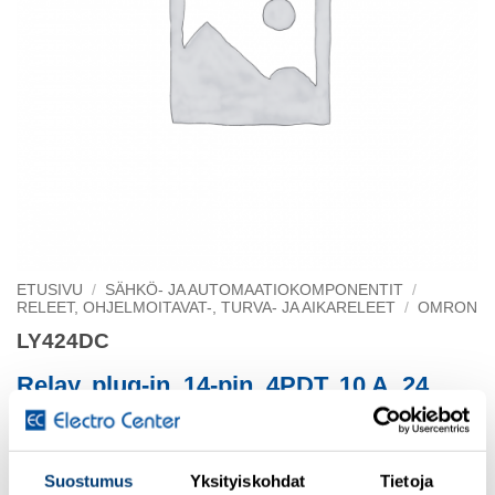
ETUSIVU
/
SÄHKÖ- JA AUTOMAATIOKOMPONENTIT
/
RELEET, OHJELMOITAVAT-, TURVA- JA AIKARELEET
/
OMRON
LY424DC
Relay, plug-in, 14-pin, 4PDT, 10 A, 24
VDC
Suostumus
Yksityiskohdat
Tietoja