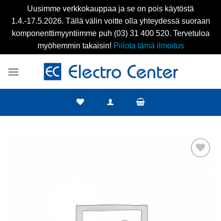
Uusimme verkkokauppaa ja se on pois käytöstä
1.4.-17.5.2026. Tällä välin voitte olla yhteydessä suoraan
komponenttimyyntiimme puh (03) 31 400 520. Tervetuloa
myöhemmin takaisin!
Piilota tämä ilmoitus
Skip
to
content
Add to
wishlist