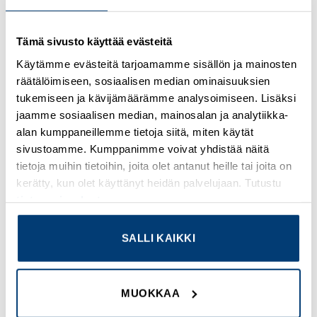
Kirjaudu sisään nähdäksesi hinnat ja käyttääksesi
Tämä sivusto käyttää evästeitä
verkkokauppaa
Käytämme evästeitä tarjoamamme sisällön ja mainosten
Osastot:
Omron
,
Uudet tuotteet
räätälöimiseen, sosiaalisen median ominaisuuksien
tukemiseen ja kävijämäärämme analysoimiseen. Lisäksi
jaamme sosiaalisen median, mainosalan ja analytiikka-
alan kumppaneillemme tietoja siitä, miten käytät
sivustoamme. Kumppanimme voivat yhdistää näitä
TUTUSTU MYÖS
tietoja muihin tietoihin, joita olet antanut heille tai joita on
kerätty, kun olet käyttänyt heidän palvelujaan. Tutustu
tietosuojaselosteeseemme
.
Add to
Add to
wishlist
wishlist
SALLI KAIKKI
MUOKKAA