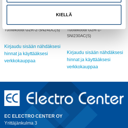
OMRON
OMRON
KIELLÄ
TEHORELE, 24 VDC, 5A.
TEHORELE, 230 VAC, 10A,
DPDT
SPDT
Tuotekoodi G2R-2-SN24DC(S)
Tuotekoodi G2R-1-
SNI230AC(S)
Kirjaudu sisään nähdäksesi
Kirjaudu sisään nähdäksesi
hinnat ja käyttääksesi
hinnat ja käyttääksesi
verkkokauppaa
verkkokauppaa
EC ELECTRO CENTER OY
Yrittäjänkulma 3