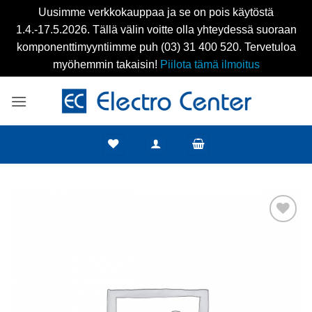
Uusimme verkkokauppaa ja se on pois käytöstä
1.4.-17.5.2026. Tällä välin voitte olla yhteydessä suoraan
komponenttimyyntiimme puh (03) 31 400 520. Tervetuloa
myöhemmin takaisin!
Piilota tämä ilmoitus
Skip
to
content
Add to
wishlist