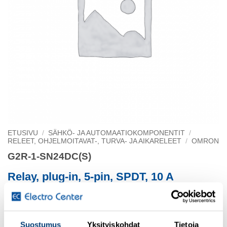
ETUSIVU
/
SÄHKÖ- JA AUTOMAATIOKOMPONENTIT
/
RELEET, OHJELMOITAVAT-, TURVA- JA AIKARELEET
/
OMRON
G2R-1-SN24DC(S)
Relay, plug-in, 5-pin, SPDT, 10 A
mech & LED indicators, label facility
Suostumus
Yksityiskohdat
Tietoja