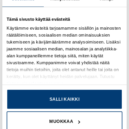
Kirjaudu sisään nähdäksesi hinnat ja käyttääksesi
Tämä sivusto käyttää evästeitä
verkkokauppaa
Käytämme evästeitä tarjoamamme sisällön ja mainosten
räätälöimiseen, sosiaalisen median ominaisuuksien
Osastot:
Omron
,
Uudet tuotteet
tukemiseen ja kävijämäärämme analysoimiseen. Lisäksi
jaamme sosiaalisen median, mainosalan ja analytiikka-
alan kumppaneillemme tietoja siitä, miten käytät
sivustoamme. Kumppanimme voivat yhdistää näitä
tietoja muihin tietoihin, joita olet antanut heille tai joita on
TUTUSTU MYÖS
kerätty, kun olet käyttänyt heidän palvelujaan. Tutustu
tietosuojaselosteeseemme
.
Add to
Add to
SALLI KAIKKI
wishlist
wishlist
MUOKKAA