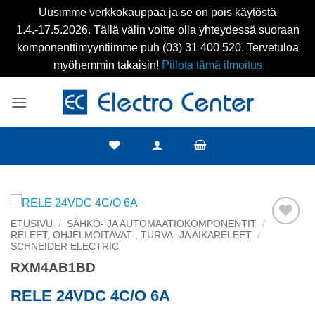
Uusimme verkkokauppaa ja se on pois käytöstä
1.4.-17.5.2026. Tällä välin voitte olla yhteydessä suoraan
komponenttimyyntiimme puh (03) 31 400 520. Tervetuloa
myöhemmin takaisin!
Piilota tämä ilmoitus
Skip
to
content
ETUSIVU
/
SÄHKÖ- JA AUTOMAATIOKOMPONENTIT
/
RELEET, OHJELMOITAVAT-, TURVA- JA AIKARELEET
/
Add to
SCHNEIDER ELECTRIC
wishlist
RXM4AB1BD
RELE 24VDC 4C/O 6A