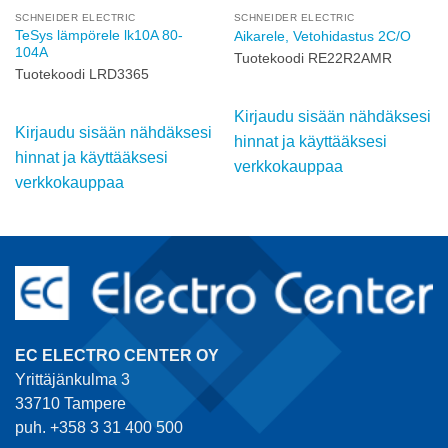
SCHNEIDER ELECTRIC
SCHNEIDER ELECTRIC
TeSys lämpörele lk10A 80-
Aikarele, Vetohidastus 2C/O
104A
Tuotekoodi RE22R2AMR
Tuotekoodi LRD3365
Kirjaudu sisään nähdäksesi
Kirjaudu sisään nähdäksesi
hinnat ja käyttääksesi
hinnat ja käyttääksesi
verkkokauppaa
verkkokauppaa
EC ELECTRO CENTER OY
Yrittäjänkulma 3
33710 Tampere
puh. +358 3 31 400 500