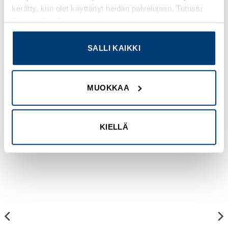
kerätty, kun olet käyttänyt heidän palvelujaan. Tutustu
Ohjauksen tyyppi
tietosuojaselosteeseemme
.
Lukittava testipainike
SALLI KAIKKI
Käyttöaste
20 %
MUOKKAA
TUTUSTU MYÖS
KIELLÄ
Add to
Add to
wishlist
wishlist