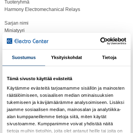
Tuoteryhmä
Harmony Electromechanical Relays
Sarjan nimi
Miniatyyri
Tuote tai komponentti tyyppi
Plug-in rele
Suostumus
Yksityiskohdat
Tietoja
Laitteen lyhytnimi
RXM
Tämä sivusto käyttää evästeitä
Koskettimen tyyppi ja rakenne
Käytämme evästeitä tarjoamamme sisällön ja mainosten
4 C/O
räätälöimiseen, sosiaalisen median ominaisuuksien
tukemiseen ja kävijämäärämme analysoimiseen. Lisäksi
[Uc] Ohjauspiirin jännite
jaamme sosiaalisen median, mainosalan ja analytiikka-
24 V DC
alan kumppaneillemme tietoja siitä, miten käytät
Tila LED
sivustoamme. Kumppanimme voivat yhdistää näitä
Ilman
tietoja muihin tietoihin, joita olet antanut heille tai joita on